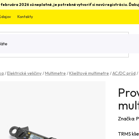
 februára 2026 sú neplatné, je potrebné vytvoriť si novú registráciu. Ďa
údajov
Kontakty
ka
/
Elektrické veličiny
/
Multimetre
/
Klieštové multimetre
/
AC/DC prúd
/
Pro
mul
Značka:
P
TRMS klie