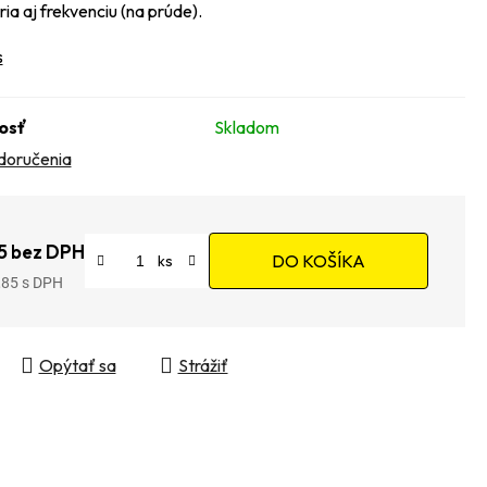
ia aj frekvenciu (na prúde).
s
osť
Skladom
doručenia
5 bez DPH
DO KOŠÍKA
,85
tková cena:
Opýtať sa
Strážiť