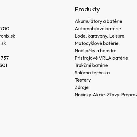
Produkty
Akumulátory a batérie
 700
Automobilové batérie
onix.sk
Lode, karavany, Leisure
.sk
Motocyklové batérie
Nabíjačky a boostre
 737
Prístrojové VRLA batérie
 301
Trakčné batérie
Solárna technika
Testery
Zdroje
Novinky-Akcie-Zľavy-Prepra