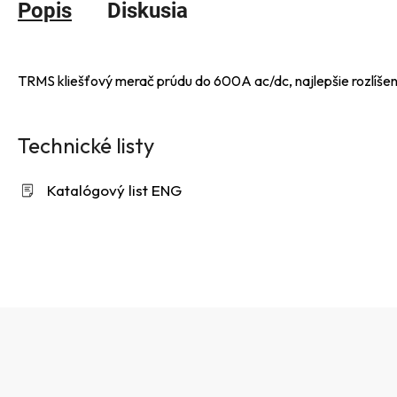
Popis
Diskusia
TRMS kliešťový merač prúdu do 600A ac/dc, najlepšie rozlíšeni
Technické listy
Katalógový list ENG
Z