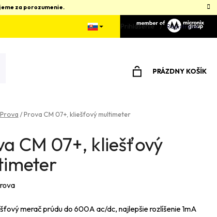
kujeme za porozumenie.
Prihlásenie
Registrácia
PRÁZDNY KOŠÍK
NÁKUPNÝ
KOŠÍK
Prova
/
Prova CM 07+, kliešťový multimeter
va CM 07+, kliešťový
timeter
rova
šťový merač prúdu do 600A ac/dc, najlepšie rozlíšenie 1mA