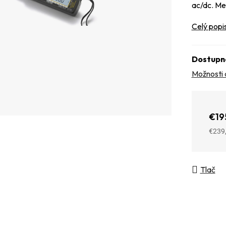
ac/dc. Mer
Celý popi
Dostupn
Možnosti 
€19
€239
Jedno
Tlač