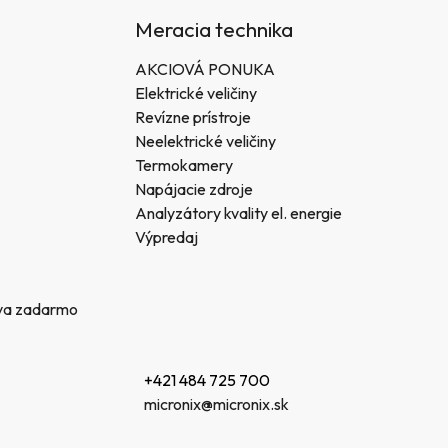
Meracia technika
AKCIOVÁ PONUKA
Elektrické veličiny
Revízne prístroje
Neelektrické veličiny
Termokamery
Napájacie zdroje
Analyzátory kvality el. energie
Výpredaj
va zadarmo
+421 484 725 700
micronix@micronix.sk