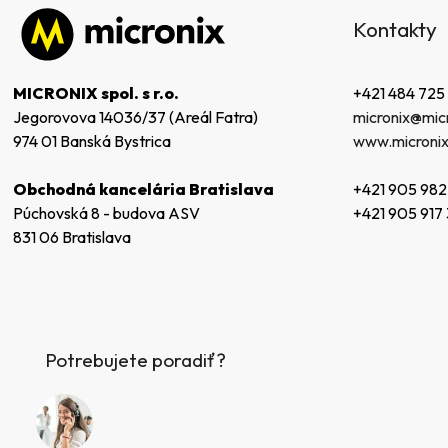
á
Kontakty
p
ä
t
+421 484 725
MICRONIX spol. s r.o.
i
micronix@micr
Jegorovova 14036/37 (Areál Fatra)
e
www.micronix
974 01 Banská Bystrica
+421 905 982
Obchodná kancelária Bratislava
+421 905 917
Púchovská 8 - budova ASV
831 06 Bratislava
Potrebujete poradiť?