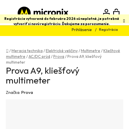
Prejsť
na
obsah
N
Hľadať
Registrácie vytvorené do februára 2026 sú neplatné, je potrebné
vytvoriť si novú registráciu. Ďakujeme za porozumenie.
Prihlásenie
Registrácia
K
Domov
/
Meracia technika
/
Elektrické veličiny
/
Multimetre
/
Klieštové
multimetre
/
AC/DC prúd
/
Prova
/
Prova A9, kliešťový
multimeter
Prova A9, kliešťový
multimeter
Značka:
Prova