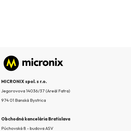
Zápätie
MICRONIX spol. s r.o.
Jegorovova 14036/37 (Areál Fatra)
974 01 Banská Bystrica
Obchodná kancelária Bratislava
Púchovská 8 - budova ASV