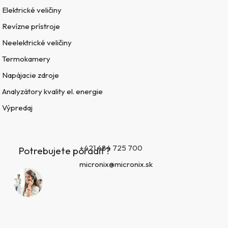
Elektrické veličiny
Revízne prístroje
Neelektrické veličiny
Termokamery
Napájacie zdroje
Analyzátory kvality el. energie
Výpredaj
+421 484 725 700
Potrebujete poradiť?
micronix@micronix.sk