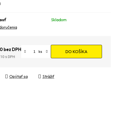
s
osť
Skladom
doručenia
0 bez DPH
DO KOŠÍKA
,10
tková cena:
Opýtať sa
Strážiť