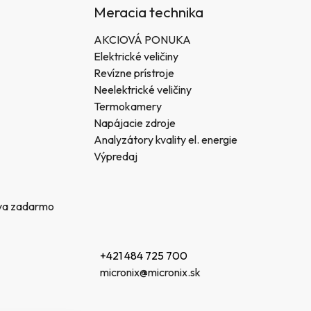
Meracia technika
AKCIOVÁ PONUKA
Elektrické veličiny
Revízne prístroje
Neelektrické veličiny
Termokamery
Napájacie zdroje
Analyzátory kvality el. energie
Výpredaj
va zadarmo
+421 484 725 700
micronix@micronix.sk