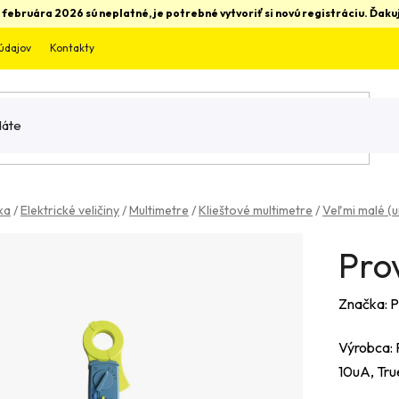
 februára 2026 sú neplatné, je potrebné vytvoriť si novú registráciu. Ďa
údajov
Kontakty
ka
/
Elektrické veličiny
/
Multimetre
/
Klieštové multimetre
/
Veľmi malé (u
Prov
Značka:
P
Výrobca: 
10uA, Tru