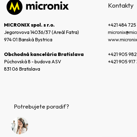
Kontakty
p
ä
t
+421 484 725
MICRONIX spol. s r.o.
i
micronix@micr
Jegorovova 14036/37 (Areál Fatra)
e
www.micronix
974 01 Banská Bystrica
+421 905 982
Obchodná kancelária Bratislava
+421 905 917
Púchovská 8 - budova ASV
831 06 Bratislava
Potrebujete poradiť?