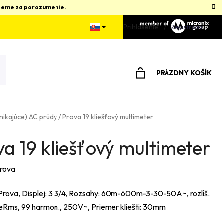
kujeme za porozumenie.
Prihlásenie
Registrácia
PRÁZDNY KOŠÍK
NÁKUPNÝ
KOŠÍK
nikajúce) AC prúdy
/
Prova 19 kliešťový multimeter
a 19 kliešťový multimeter
rova
Prova, Displej: 3 3/4, Rozsahy: 60m-600m-3-30-50A~, rozlíš.
eRms, 99 harmon., 250V~, Priemer kliešti: 30mm