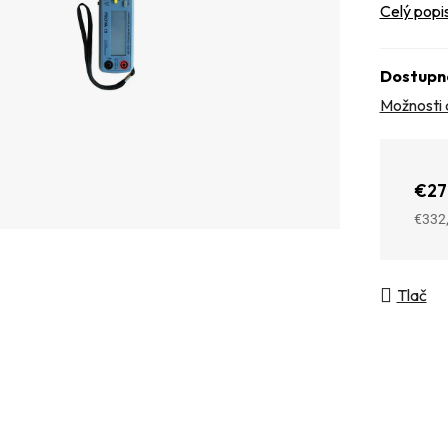
Celý popi
Dostupn
Možnosti 
€27
€332
Jedno
Tlač