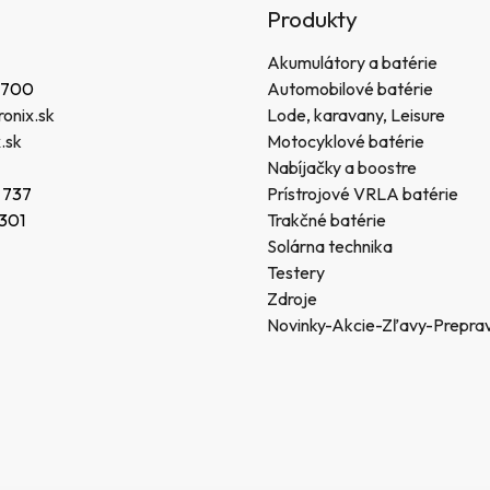
Produkty
Akumulátory a batérie
 700
Automobilové batérie
onix.sk
Lode, karavany, Leisure
.sk
Motocyklové batérie
Nabíjačky a boostre
 737
Prístrojové VRLA batérie
 301
Trakčné batérie
Solárna technika
Testery
Zdroje
Novinky-Akcie-Zľavy-Prepra