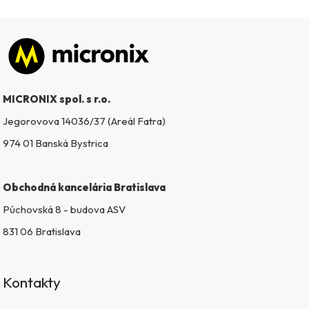
Zápätie
MICRONIX spol. s r.o.
Jegorovova 14036/37 (Areál Fatra)
974 01 Banská Bystrica
Obchodná kancelária Bratislava
Púchovská 8 - budova ASV
831 06 Bratislava
Kontakty