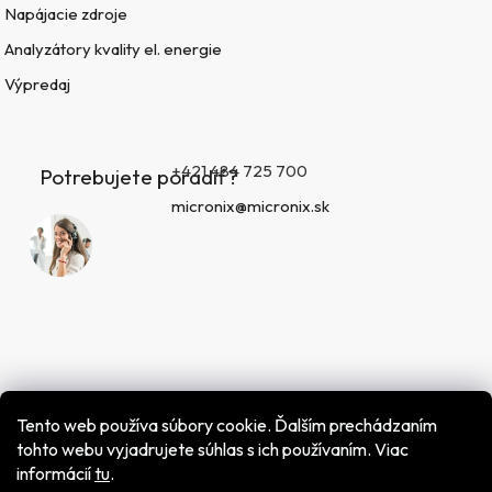
Napájacie zdroje
Analyzátory kvality el. energie
Výpredaj
+421 484 725 700
Potrebujete poradiť?
micronix@micronix.sk
Tento web používa súbory cookie. Ďalším prechádzaním
tohto webu vyjadrujete súhlas s ich používaním. Viac
informácií
tu
.
Vytvoril Shoptet