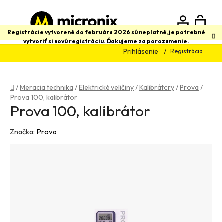
Prejsť
na
obsah
N
Hľadať
Registrácie vytvorené do februára 2026 sú neplatné, je potrebné
vytvoriť si novú registráciu. Ďakujeme za porozumenie.
Prihlásenie
Registrácia
K
Domov
/
Meracia technika
/
Elektrické veličiny
/
Kalibrátory
/
Prova
/
Prova 100, kalibrátor
Prova 100, kalibrátor
Značka:
Prova