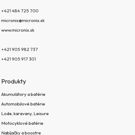
+421 484 725 700
micronix@micronix.sk
www.micronix.sk
+421 905 982 737
+421 905 917 301
Produkty
Akumulátory a batérie
Automobilové batérie
Lode, karavany, Leisure
Motocyklové batérie
Nabíjačky a boostre