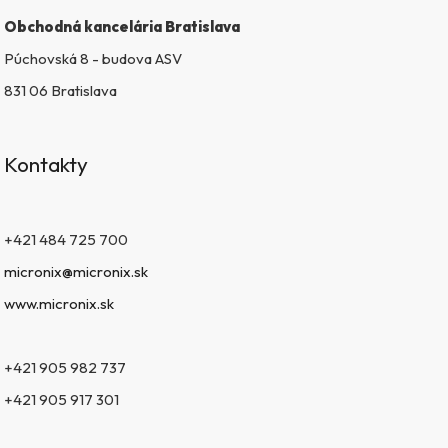
Obchodná kancelária Bratislava
Púchovská 8 - budova ASV
831 06 Bratislava
Kontakty
+421 484 725 700
micronix@micronix.sk
www.micronix.sk
+421 905 982 737
+421 905 917 301