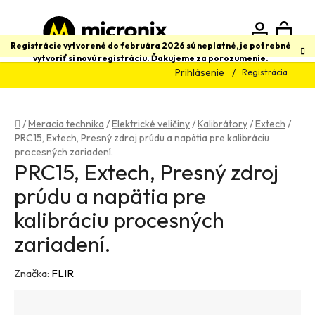
Prejsť
na
obsah
N
Hľadať
Registrácie vytvorené do februára 2026 sú neplatné, je potrebné
vytvoriť si novú registráciu. Ďakujeme za porozumenie.
Prihlásenie
Registrácia
K
Domov
/
Meracia technika
/
Elektrické veličiny
/
Kalibrátory
/
Extech
/
PRC15, Extech, Presný zdroj prúdu a napätia pre kalibráciu
procesných zariadení.
PRC15, Extech, Presný zdroj
prúdu a napätia pre
kalibráciu procesných
zariadení.
Značka:
FLIR