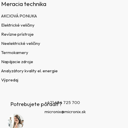
Meracia technika
AKCIOVÁ PONUKA
Elektrické veličiny
Revízne prístroje
Neelektrické veličiny
Termokamery
Napájacie zdroje
Analyzátory kvality el. energie
Výpredaj
+421 484 725 700
Potrebujete poradiť?
micronix@micronix.sk