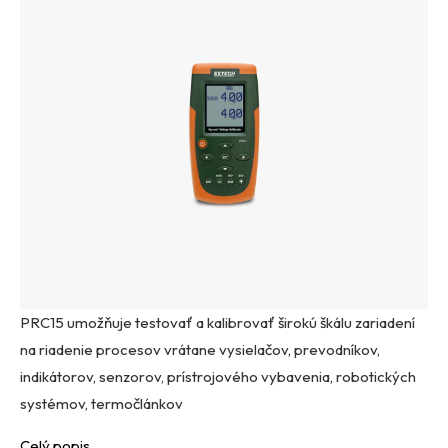
PRC15 umožňuje testovať a kalibrovať širokú škálu zariadení
na riadenie procesov vrátane vysielačov, prevodníkov,
indikátorov, senzorov, prístrojového vybavenia, robotických
systémov, termočlánkov
Celý popis