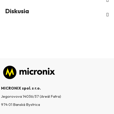
Diskusia
Zápätie
MICRONIX spol. s r.o.
Jegorovova 14036/37 (Areál Fatra)
974 01 Banská Bystrica