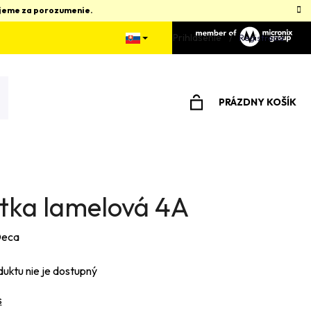
kujeme za porozumenie.
Prihlásenie
Registrácia
PRÁZDNY KOŠÍK
NÁKUPNÝ
KOŠÍK
stka lamelová 4A
eca
duktu nie je dostupný
s