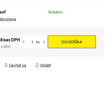
osť
Skladom
doručenia
18 bez DPH
DO KOŠÍKA
2
tková cena:
Opýtať sa
Strážiť