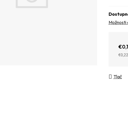
Dostupn
Možnosti 
€0,
€0,2
Jedno
Tlač