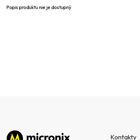
Popis produktu nie je dostupný
Z
á
Kontakty
p