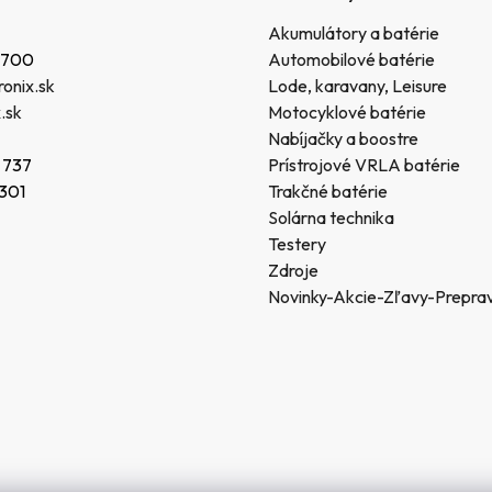
Akumulátory a batérie
 700
Automobilové batérie
onix.sk
Lode, karavany, Leisure
.sk
Motocyklové batérie
Nabíjačky a boostre
 737
Prístrojové VRLA batérie
 301
Trakčné batérie
Solárna technika
Testery
Zdroje
Novinky-Akcie-Zľavy-Prepra