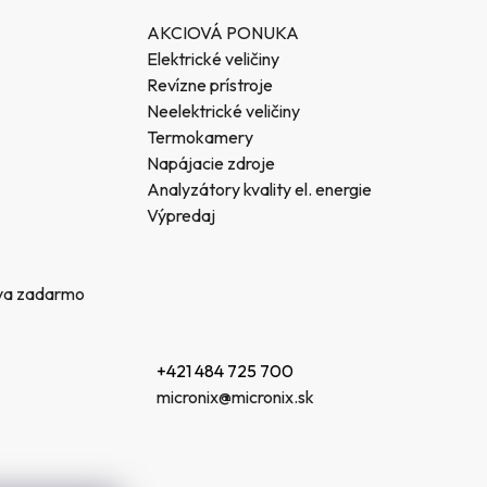
AKCIOVÁ PONUKA
Elektrické veličiny
Revízne prístroje
Neelektrické veličiny
Termokamery
Napájacie zdroje
Analyzátory kvality el. energie
Výpredaj
va zadarmo
+421 484 725 700
micronix@micronix.sk