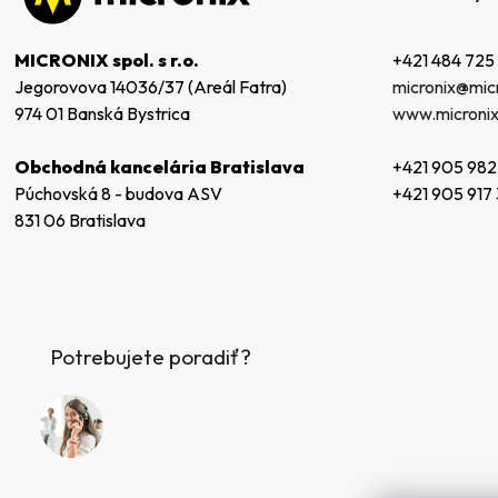
ä
t
+421 484 725
MICRONIX spol. s r.o.
i
micronix@micr
Jegorovova 14036/37 (Areál Fatra)
e
www.micronix
974 01 Banská Bystrica
+421 905 982
Obchodná kancelária Bratislava
+421 905 917
Púchovská 8 - budova ASV
831 06 Bratislava
Potrebujete poradiť?