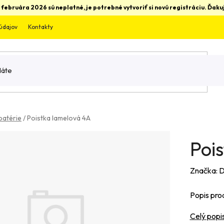
 februára 2026 sú neplatné, je potrebné vytvoriť si novú registráciu. Ďa
údajov
Kontakty
batérie
/
Poistka lamelová 4A
Poi
Značka:
D
Popis pro
Celý popi