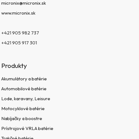
micronix@micronix.sk
www.micronix.sk
+421 905 982 737
+421 905 917 301
Produkty
Akumulátory a batérie
Automobilové batérie
Lode, karavany, Leisure
Motocyklové batérie
Nabíjačky a boostre
Prístrojové VRLA batérie
Trakčné batérie