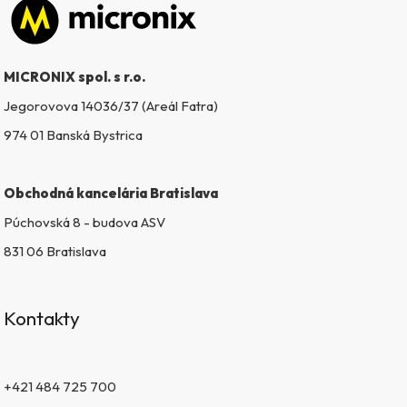
Zápätie
MICRONIX spol. s r.o.
Jegorovova 14036/37 (Areál Fatra)
974 01 Banská Bystrica
Obchodná kancelária Bratislava
Púchovská 8 - budova ASV
831 06 Bratislava
Kontakty
+421 484 725 700