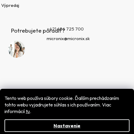
Výpredaj
+421 484 725 700
Potrebujete poradiť?
micronix@micronix.sk
Tento web používa súbory cookie. Ďalším prechádzaním
tohto webu vyjadrujete súhlas s ich používaním. Viac
informácií
tu
.
Vytvoril Shoptet
Copyright 2026
MICRONIX spol. s r.o.
. Všetky práva
vyhradené.
Nastavenie