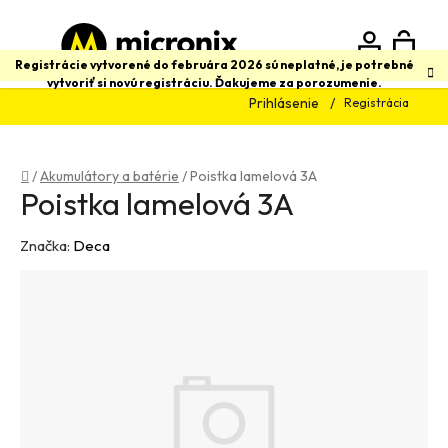
Prejsť
na
obsah
N
Hľadať
Registrácie vytvorené do februára 2026 sú neplatné, je potrebné
vytvoriť si novú registráciu. Ďakujeme za porozumenie.
Prihlásenie
Registrácia
K
Domov
/
Akumulátory a batérie
/
Poistka lamelová 3A
Poistka lamelová 3A
Značka:
Deca