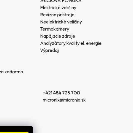
AKCIOVÁ PONUKA
Elektrické veličiny
Revízne prístroje
Neelektrické veličiny
Termokamery
Napájacie zdroje
Analyzátory kvality el. energie
Výpredaj
va zadarmo
+421 484 725 700
micronix@micronix.sk