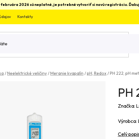
 februára 2026 sú neplatné, je potrebné vytvoriť si novú registráciu. Ďa
údajov
Kontakty
ka
/
Neelektrické veličiny
/
Meranie kvapalín
/
pH, Redox
/
PH 222, pH me
PH 
Značka:
L
Výrobca: 
Celý popi