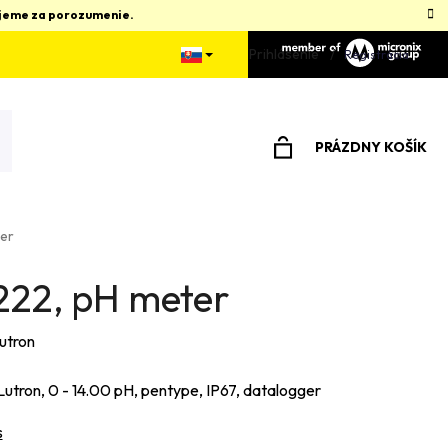
kujeme za porozumenie.
Prihlásenie
Registrácia
PRÁZDNY KOŠÍK
NÁKUPNÝ
KOŠÍK
ter
222, pH meter
utron
Lutron, 0 - 14.00 pH, pentype, IP67, datalogger
s