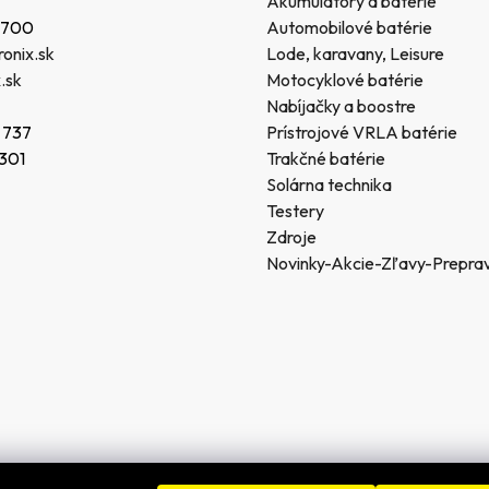
Akumulátory a batérie
 700
Automobilové batérie
onix.sk
Lode, karavany, Leisure
.sk
Motocyklové batérie
Nabíjačky a boostre
 737
Prístrojové VRLA batérie
 301
Trakčné batérie
Solárna technika
Testery
Zdroje
Novinky-Akcie-Zľavy-Prepra