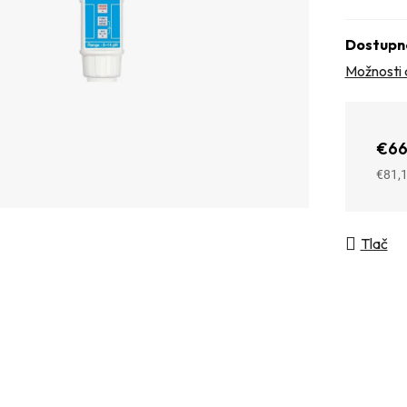
Dostupn
Možnosti 
€66
€81,
Jedno
Tlač