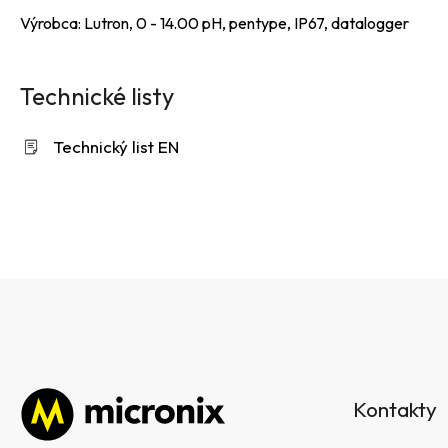
Výrobca: Lutron, 0 - 14.00 pH, pentype, IP67, datalogger
Technické listy
Technický list EN
Z
á
Kontakty
p
ä