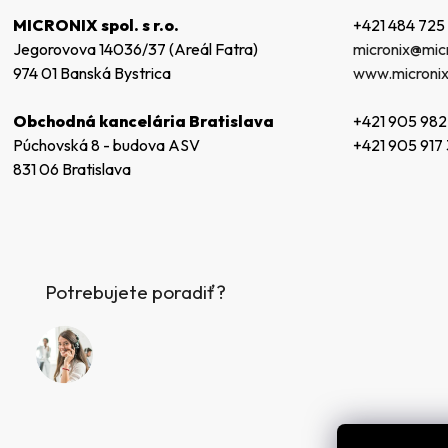
t
+421 484 725
MICRONIX spol. s r.o.
i
micronix@micr
Jegorovova 14036/37 (Areál Fatra)
e
www.micronix
974 01 Banská Bystrica
+421 905 982
Obchodná kancelária Bratislava
+421 905 917
Púchovská 8 - budova ASV
831 06 Bratislava
Potrebujete poradiť?