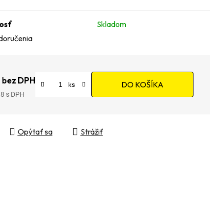
osť
Skladom
doručenia
 bez DPH
DO KOŠÍKA
18
tková cena:
Opýtať sa
Strážiť