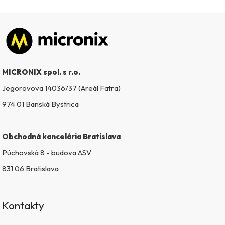
Zápätie
MICRONIX spol. s r.o.
Jegorovova 14036/37 (Areál Fatra)
974 01 Banská Bystrica
Obchodná kancelária Bratislava
Púchovská 8 - budova ASV
831 06 Bratislava
Kontakty