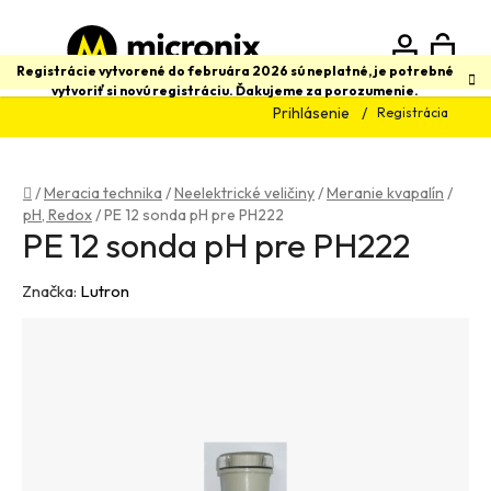
Prejsť
na
obsah
N
Hľadať
Registrácie vytvorené do februára 2026 sú neplatné, je potrebné
vytvoriť si novú registráciu. Ďakujeme za porozumenie.
Prihlásenie
Registrácia
K
Domov
/
Meracia technika
/
Neelektrické veličiny
/
Meranie kvapalín
/
pH, Redox
/
PE 12 sonda pH pre PH222
PE 12 sonda pH pre PH222
Značka:
Lutron