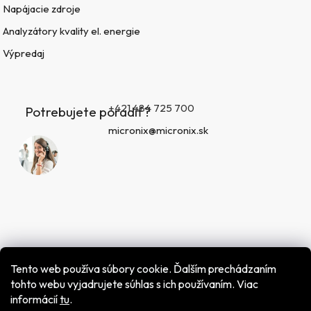
Napájacie zdroje
Analyzátory kvality el. energie
Výpredaj
+421 484 725 700
Potrebujete poradiť?
micronix@micronix.sk
Tento web používa súbory cookie. Ďalším prechádzaním
tohto webu vyjadrujete súhlas s ich používaním. Viac
informácií
tu
.
Vytvoril Shoptet