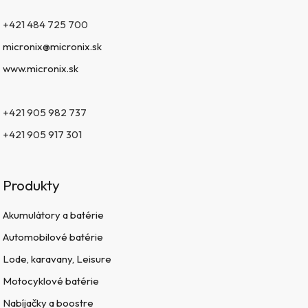
+421 484 725 700
micronix@micronix.sk
www.micronix.sk
+421 905 982 737
+421 905 917 301
Produkty
Akumulátory a batérie
Automobilové batérie
Lode, karavany, Leisure
Motocyklové batérie
Nabíjačky a boostre