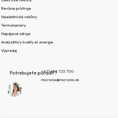
Revízne prístroje
Neelektrické veličiny
Termokamery
Napájacie zdroje
Analyzátory kvality el. energie
Výpredaj
+421 484 725 700
Potrebujete poradiť?
micronix@micronix.sk