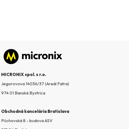
Zápätie
MICRONIX spol. s r.o.
Jegorovova 14036/37 (Areál Fatra)
974 01 Banská Bystrica
Obchodná kancelária Bratislava
Púchovská 8 - budova ASV