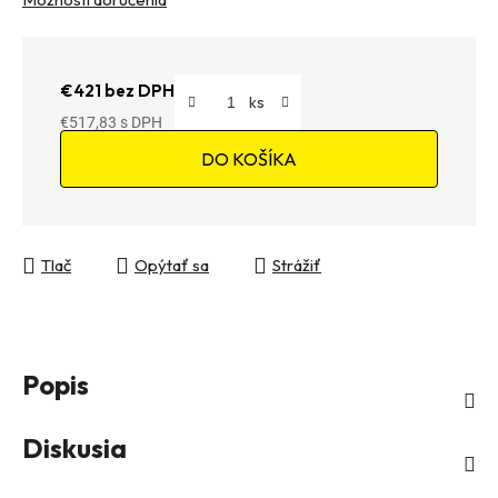
€421 bez DPH
€517,83
Jednotková cena:
DO KOŠÍKA
Tlač
Opýtať sa
Strážiť
Popis
Diskusia