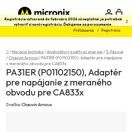
Prejsť
na
obsah
N
Hľadať
Registrácie vytvorené do februára 2026 sú neplatné, je potrebné
vytvoriť si novú registráciu. Ďakujeme za porozumenie.
Prihlásenie
Registrácia
K
Domov
/
Meracia technika
/
Analyzátory kvality el. energie
/
3-fázové
/
Chauvin Arnoux
/
PA31ER (P01102150), Adaptér pre napájanie
z meraného obvodu pre CA833x
PA31ER (P01102150), Adaptér
pre napájanie z meraného
obvodu pre CA833x
Značka:
Chauvin Arnoux