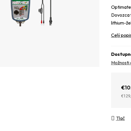
Optimate
Dovozca fi
lithium-ž
Celý popi
Dostupn
Možnosti 
€10
€129
Jedno
Tlač