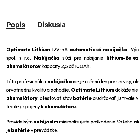
Popis
Diskusia
Optimate Lithium
12V-5A
automatická nabíjačka
. Vý
spol. s r.o.
Nabíjačka
slúži pre nabíjanie
lithium-žele
akumulátorov
kapacity 2,5 až 100Ah.
Táto profesionálna
nabíjačka
nie je určená len pre servisy, a
prvotriednu kvalitu a pohodlie.
Optimate Lithium
dokáže nie
akumulátory
, otestovať stav
batérie
a udržovať ju trvale 
trvale pripojený k
akumulátoru
.
Pravidelným
nabíjaním
minimalizujete poškodenie Vašeho
a
je
batérie
v prevádzke.