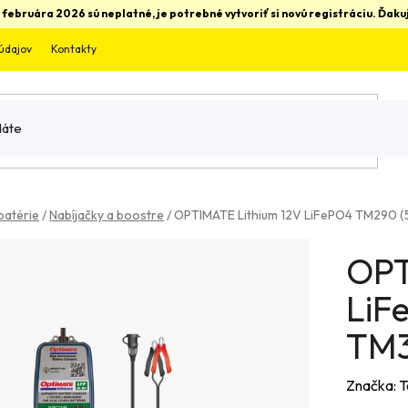
 februára 2026 sú neplatné, je potrebné vytvoriť si novú registráciu. Ďa
údajov
Kontakty
batérie
/
Nabíjačky a boostre
/
OPTIMATE Lithium 12V LiFePO4 TM290 (5
OPT
LiF
TM3
Značka:
T