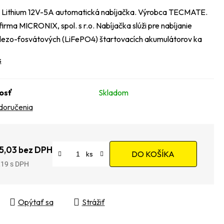
 Lithium 12V-5A automatická nabíjačka. Výrobca TECMATE.
rma MICRONIX, spol. s r.o. Nabíjačka slúži pre nabíjanie
elezo-fosvátových (LiFePO4) štartovacích akumulátorov ka
s
osť
Skladom
doručenia
5,03 bez DPH
DO KOŠÍKA
,19
tková cena:
Opýtať sa
Strážiť