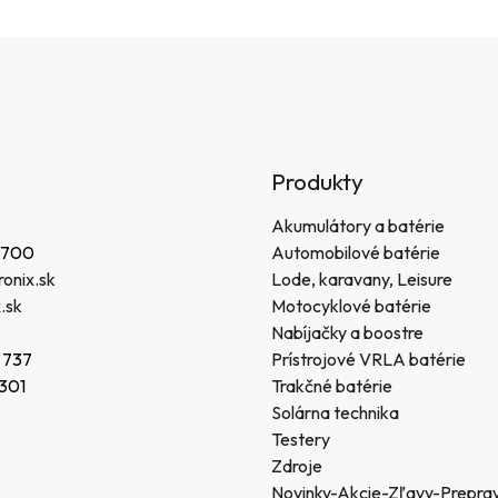
Produkty
Akumulátory a batérie
 700
Automobilové batérie
onix.sk
Lode, karavany, Leisure
.sk
Motocyklové batérie
Nabíjačky a boostre
 737
Prístrojové VRLA batérie
 301
Trakčné batérie
Solárna technika
Testery
Zdroje
Novinky-Akcie-Zľavy-Prepra