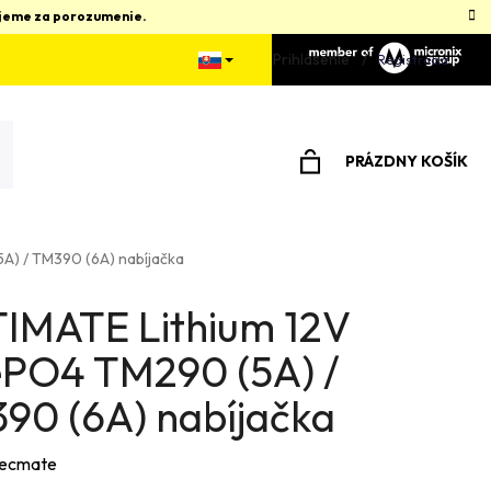
kujeme za porozumenie.
Prihlásenie
Registrácia
PRÁZDNY KOŠÍK
NÁKUPNÝ
KOŠÍK
A) / TM390 (6A) nabíjačka
IMATE Lithium 12V
ePO4 TM290 (5A) /
90 (6A) nabíjačka
ecmate