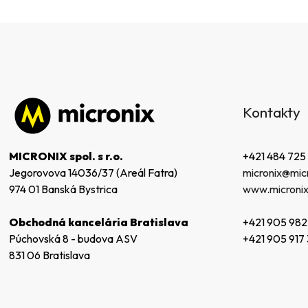
Z
á
Kontakty
p
ä
t
+421 484 725
MICRONIX spol. s r.o.
i
micronix@micr
Jegorovova 14036/37 (Areál Fatra)
e
www.micronix
974 01 Banská Bystrica
+421 905 982
Obchodná kancelária Bratislava
+421 905 917
Púchovská 8 - budova ASV
831 06 Bratislava