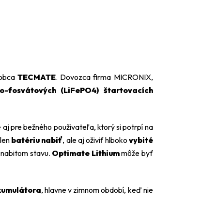
robca
TECMATE
. Dovozca firma MICRONIX,
zo-fosvátových (LiFePO4)
štartovacích
le aj pre bežného použivateľa, ktorý si potrpí na
 len
batériu nabiť
, ale aj oživiť hlboko
vybité
v nabitom stavu.
Optimate Lithium
môže byť
kumulátora
, hlavne v zimnom období, keď nie