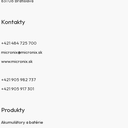
831 06 Bratislava
Kontakty
+421 484 725 700
micronix@micronix.sk
www.micronix.sk
+421 905 982 737
+421 905 917 301
Produkty
Akumulátory a batérie