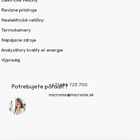
Revízne prístroje
Neelektrické veličiny
Termokamery
Napájacie zdroje
Analyzátory kvality el. energie
Výpredaj
+421 484 725 700
Potrebujete poradiť?
micronix@micronix.sk