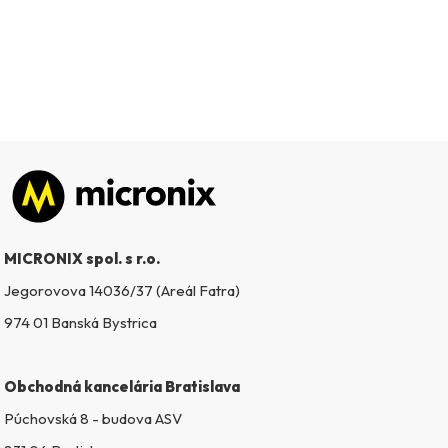
Zápätie
MICRONIX spol. s r.o.
Jegorovova 14036/37 (Areál Fatra)
974 01 Banská Bystrica
Obchodná kancelária Bratislava
Púchovská 8 - budova ASV