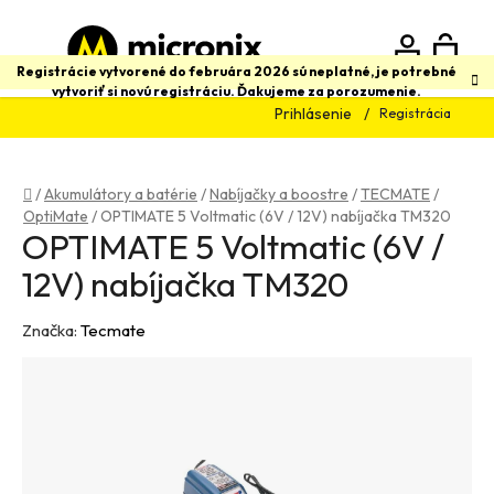
Prejsť
na
obsah
N
Hľadať
Registrácie vytvorené do februára 2026 sú neplatné, je potrebné
vytvoriť si novú registráciu. Ďakujeme za porozumenie.
Prihlásenie
Registrácia
K
Domov
/
Akumulátory a batérie
/
Nabíjačky a boostre
/
TECMATE
/
OptiMate
/
OPTIMATE 5 Voltmatic (6V / 12V) nabíjačka TM320
OPTIMATE 5 Voltmatic (6V /
12V) nabíjačka TM320
Značka:
Tecmate