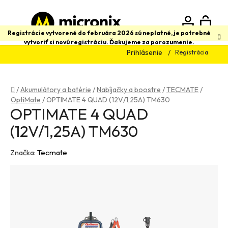
Prejsť
na
obsah
N
Hľadať
Registrácie vytvorené do februára 2026 sú neplatné, je potrebné
vytvoriť si novú registráciu. Ďakujeme za porozumenie.
Prihlásenie
Registrácia
K
Domov
/
Akumulátory a batérie
/
Nabíjačky a boostre
/
TECMATE
/
OptiMate
/
OPTIMATE 4 QUAD (12V/1,25A) TM630
OPTIMATE 4 QUAD
(12V/1,25A) TM630
Značka:
Tecmate