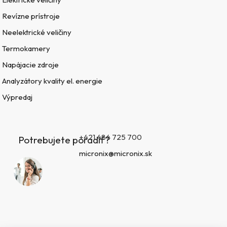
Revízne prístroje
Neelektrické veličiny
Termokamery
Napájacie zdroje
Analyzátory kvality el. energie
Výpredaj
+421 484 725 700
Potrebujete poradiť?
micronix@micronix.sk