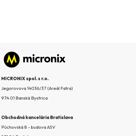
Zápätie
MICRONIX spol. s r.o.
Jegorovova 14036/37 (Areál Fatra)
974 01 Banská Bystrica
Obchodná kancelária Bratislava
Púchovská 8 - budova ASV