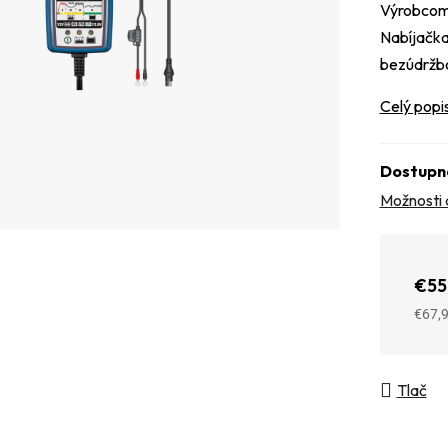
Výrobcom 
Nabíjačka 
bezúdržb
Celý popi
Dostupn
Možnosti 
€55
€67,
Jedno
Tlač