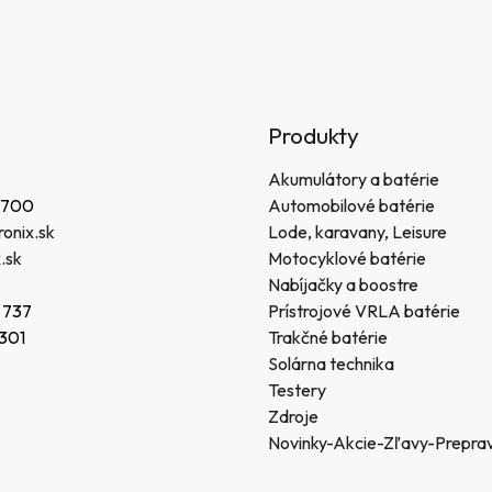
Produkty
Akumulátory a batérie
 700
Automobilové batérie
onix.sk
Lode, karavany, Leisure
.sk
Motocyklové batérie
Nabíjačky a boostre
 737
Prístrojové VRLA batérie
 301
Trakčné batérie
Solárna technika
Testery
Zdroje
Novinky-Akcie-Zľavy-Prepra