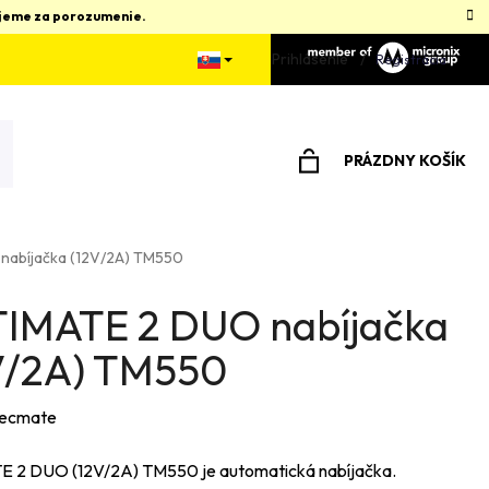
kujeme za porozumenie.
Prihlásenie
Registrácia
PRÁZDNY KOŠÍK
NÁKUPNÝ
KOŠÍK
nabíjačka (12V/2A) TM550
IMATE 2 DUO nabíjačka
V/2A) TM550
ecmate
 2 DUO (12V/2A) TM550 je automatická nabíjačka.