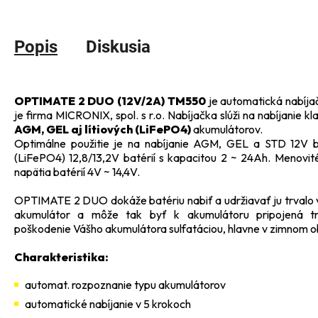
Popis
Diskusia
OPTIMATE 2 DUO (12V/2A) TM550
je automatická nabíj
je firma MICRONIX, spol. s r.o. Nabíjačka slúži na nabíjanie 
AGM, GEL aj lítiových (LiFePO4)
akumulátorov.
Optimálne použitie je na nabíjanie AGM, GEL a STD 12V ba
(LiFePO4) 12,8/13,2V batérií s kapacitou 2 ~ 24Ah. Menovité
napätia batérií 4V ~ 14,4V.
OPTIMATE 2 DUO dokáže batériu nabiť a udržiavať ju trvalo v
akumulátor a môže tak byť k akumulátoru pripojená trva
poškodenie Vášho akumulátora sulfatáciou, hlavne v zimnom ob
Charakteristika:
automat. rozpoznanie typu akumulátorov
automatické nabíjanie v 5 krokoch