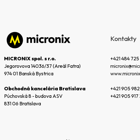
Z
á
Kontakty
p
ä
t
+421 484 725
MICRONIX spol. s r.o.
i
micronix@micr
Jegorovova 14036/37 (Areál Fatra)
e
www.micronix
974 01 Banská Bystrica
+421 905 982
Obchodná kancelária Bratislava
+421 905 917
Púchovská 8 - budova ASV
831 06 Bratislava