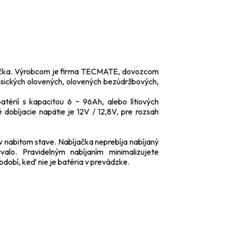
ačka. Výrobcom je firma TECMATE, dovozcom
klasických olovených, olovených bezúdržbových,
térií s kapacitou 6 ~ 96Ah, alebo lítiových
 dobíjacie napätie je 12V / 12,8V, pre rozsah
 nabitom stave. Nabíjačka neprebíja nabíjaný
lo. Pravidelným nabíjaním minimalizujete
dobí, keď nie je batéria v prevádzke.