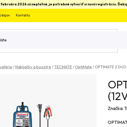
 februára 2026 sú neplatné, je potrebné vytvoriť si novú registráciu. Ďa
údajov
Kontakty
batérie
/
Nabíjačky a boostre
/
TECMATE
/
OptiMate
/
OPTIMATE 2 DUO 
OPT
(12
Značka:
T
OPTIMATE