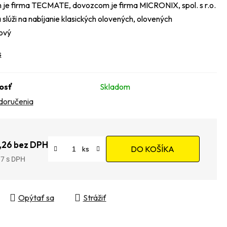
je firma TECMATE, dovozcom je firma MICRONIX, spol. s r.o.
slúži na nabíjanie klasických olovených, olovených
ový
s
osť
Skladom
doručenia
,26 bez DPH
DO KOŠÍKA
97
tková cena:
Opýtať sa
Strážiť