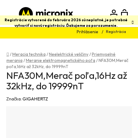
Prejsť
na
obsah
N
Hľadať
Registrácie vytvorené do februára 2026 sú neplatné, je potrebné
vytvoriť si novú registráciu. Ďakujeme za porozumenie.
Prihlásenie
Registrácia
K
Domov
/
Meracia technika
/
Neelektrické veličiny
/
Priemyselné
merania
/
Meranie elektromagnetického poľa
/
NFA30M,Merač
poľa,16Hz až 32kHz, do 19999nT
NFA30M,Merač poľa,16Hz až
32kHz, do 19999nT
Značka:
GIGAHERTZ