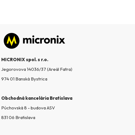
Zápätie
MICRONIX spol. s r.o.
Jegorovova 14036/37 (Areál Fatra)
974 01 Banská Bystrica
Obchodná kancelária Bratislava
Púchovská 8 - budova ASV
831 06 Bratislava