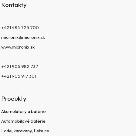
Kontakty
+421 484 725 700
micronix@micronix.sk
www.micronix.sk
+421 905 982 737
+421 905 917 301
Produkty
Akumulátory a batérie
Automobilové batérie
Lode, karavany, Leisure