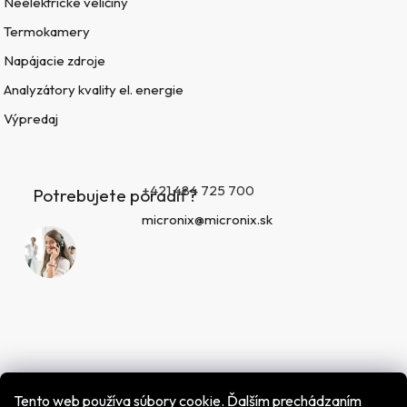
Neelektrické veličiny
Termokamery
Napájacie zdroje
Analyzátory kvality el. energie
Výpredaj
+421 484 725 700
Potrebujete poradiť?
micronix@micronix.sk
Tento web používa súbory cookie. Ďalším prechádzaním