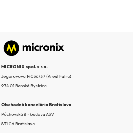
Zápätie
MICRONIX spol. s r.o.
Jegorovova 14036/37 (Areál Fatra)
974 01 Banská Bystrica
Obchodná kancelária Bratislava
Púchovská 8 - budova ASV
831 06 Bratislava