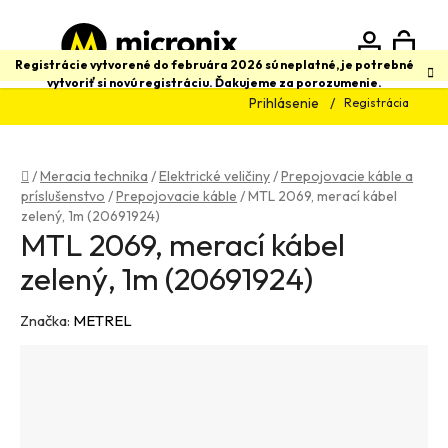
Prejsť
na
obsah
N
Hľadať
Registrácie vytvorené do februára 2026 sú neplatné, je potrebné
vytvoriť si novú registráciu. Ďakujeme za porozumenie.
Prihlásenie
Registrácia
K
Domov
/
Meracia technika
/
Elektrické veličiny
/
Prepojovacie káble a
príslušenstvo
/
Prepojovacie káble
/
MTL 2069, merací kábel
zelený, 1m (20691924)
MTL 2069, merací kábel
zelený, 1m (20691924)
Značka:
METREL