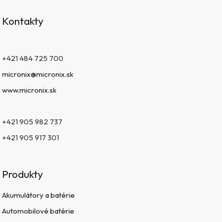
Kontakty
+421 484 725 700
micronix@micronix.sk
www.micronix.sk
+421 905 982 737
+421 905 917 301
Produkty
Akumulátory a batérie
Automobilové batérie