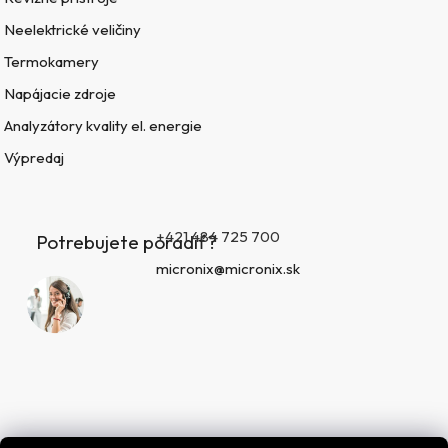
Neelektrické veličiny
Termokamery
Napájacie zdroje
Analyzátory kvality el. energie
Výpredaj
+421 484 725 700
Potrebujete poradiť?
micronix@micronix.sk