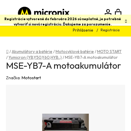
Prejsť
na
obsah
N
Hľadať
Registrácie vytvorené do februára 2026 sú neplatné, je potrebné
vytvoriť si novú registráciu. Ďakujeme za porozumenie.
Prihlásenie
Registrácia
K
Domov
/
Akumulátory a batérie
/
Motocyklové batérie
/
MOTO START
/
Yumicron (YB,Y50,Y60,HYB..)
/
MSE-YB7-A motoakumulátor
MSE-YB7-A motoakumulátor
Značka:
Motostart