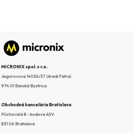
Zápätie
MICRONIX spol. s r.o.
Jegorovova 14036/37 (Areál Fatra)
974 01 Banská Bystrica
Obchodná kancelária Bratislava
Púchovská 8 - budova ASV
831 06 Bratislava