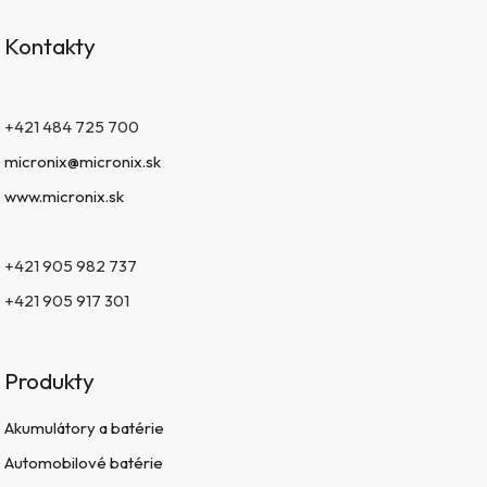
Kontakty
+421 484 725 700
micronix@micronix.sk
www.micronix.sk
+421 905 982 737
+421 905 917 301
Produkty
Akumulátory a batérie
Automobilové batérie