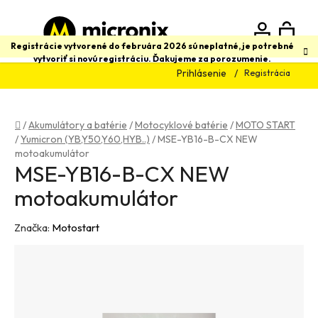
Prejsť
na
obsah
N
Hľadať
Registrácie vytvorené do februára 2026 sú neplatné, je potrebné
vytvoriť si novú registráciu. Ďakujeme za porozumenie.
Prihlásenie
Registrácia
K
Domov
/
Akumulátory a batérie
/
Motocyklové batérie
/
MOTO START
/
Yumicron (YB,Y50,Y60,HYB..)
/
MSE-YB16-B-CX NEW
motoakumulátor
MSE-YB16-B-CX NEW
motoakumulátor
Značka:
Motostart