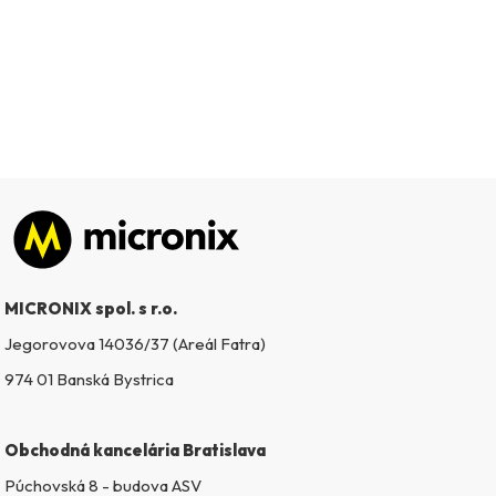
Zápätie
MICRONIX spol. s r.o.
Jegorovova 14036/37 (Areál Fatra)
974 01 Banská Bystrica
Obchodná kancelária Bratislava
Púchovská 8 - budova ASV