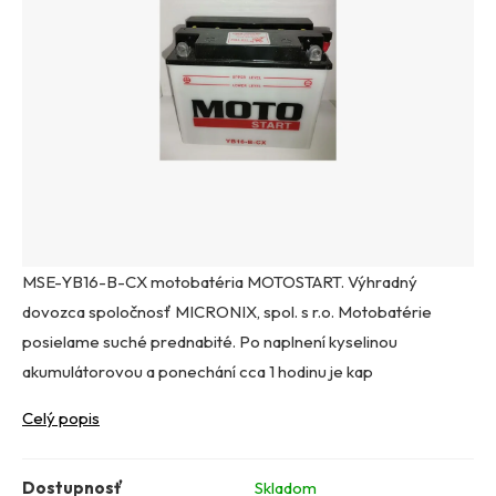
MSE-YB16-B-CX motobatéria MOTOSTART. Výhradný
dovozca spoločnosť MICRONIX, spol. s r.o. Motobatérie
posielame suché prednabité. Po naplnení kyselinou
akumulátorovou a ponechání cca 1 hodinu je kap
Celý popis
Dostupnosť
Skladom