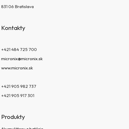
831 06 Bratislava
Kontakty
+421 484 725 700
micronix@micronix.sk
www.micronix.sk
+421 905 982 737
+421 905 917 301
Produkty
Akumulátory a batérie