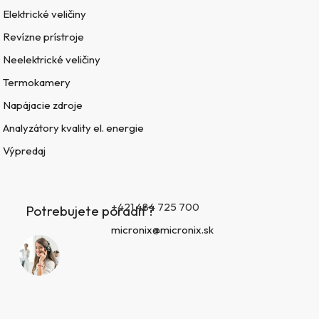
Elektrické veličiny
Revízne prístroje
Neelektrické veličiny
Termokamery
Napájacie zdroje
Analyzátory kvality el. energie
Výpredaj
+421 484 725 700
Potrebujete poradiť?
micronix@micronix.sk