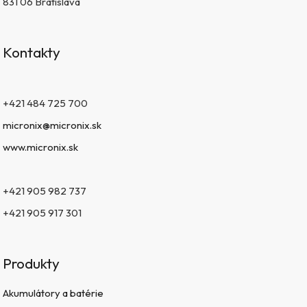
831 06 Bratislava
Kontakty
+421 484 725 700
micronix@micronix.sk
www.micronix.sk
+421 905 982 737
+421 905 917 301
Produkty
Akumulátory a batérie