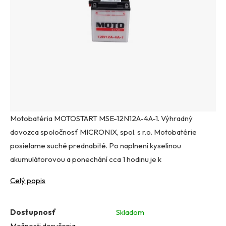
Motobatéria MOTOSTART MSE-12N12A-4A-1. Výhradný
dovozca spoločnosť MICRONIX, spol. s r.o. Motobatérie
posielame suché prednabité. Po naplnení kyselinou
akumulátorovou a ponechání cca 1 hodinu je k
Celý popis
Dostupnosť
Skladom
Možnosti doručenia