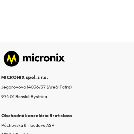
Zápätie
MICRONIX spol. s r.o.
Jegorovova 14036/37 (Areál Fatra)
974 01 Banská Bystrica
Obchodná kancelária Bratislava
Púchovská 8 - budova ASV