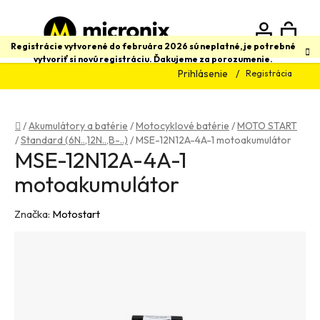
Prejsť
na
obsah
N
Hľadať
Registrácie vytvorené do februára 2026 sú neplatné, je potrebné
vytvoriť si novú registráciu. Ďakujeme za porozumenie.
Prihlásenie
Registrácia
K
Domov
/
Akumulátory a batérie
/
Motocyklové batérie
/
MOTO START
/
Standard (6N..,12N..,B-..)
/
MSE-12N12A-4A-1 motoakumulátor
MSE-12N12A-4A-1
motoakumulátor
Značka:
Motostart