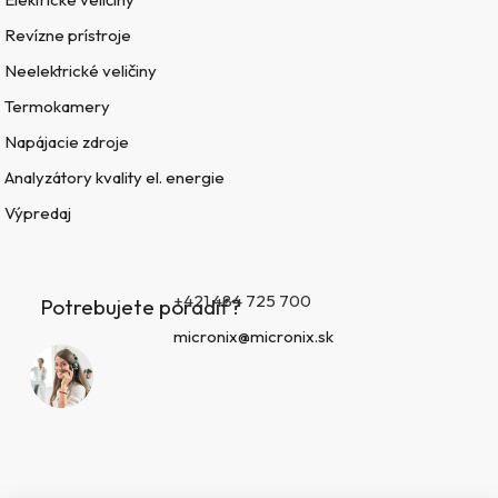
Revízne prístroje
Neelektrické veličiny
Termokamery
Napájacie zdroje
Analyzátory kvality el. energie
Výpredaj
+421 484 725 700
Potrebujete poradiť?
micronix@micronix.sk