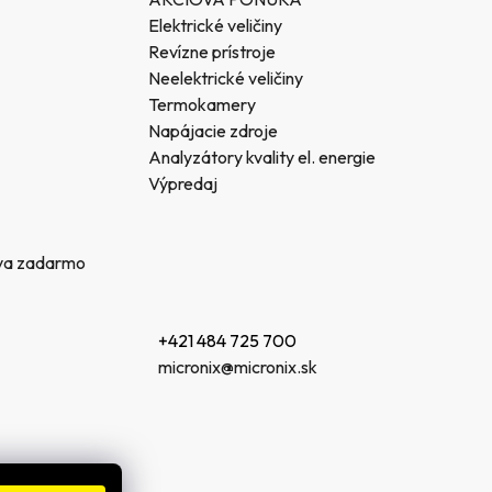
Elektrické veličiny
Revízne prístroje
Neelektrické veličiny
Termokamery
Napájacie zdroje
Analyzátory kvality el. energie
Výpredaj
va zadarmo
+421 484 725 700
micronix@micronix.sk