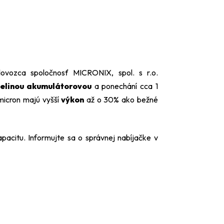
ovozca spoločnosť MICRONIX, spol. s r.o.
elinou
akumulátorovou
a ponechání cca 1
micron majú vyšší
výkon
až o 30% ako bežné
pacitu.
Informujte sa o správnej nabíjačke v