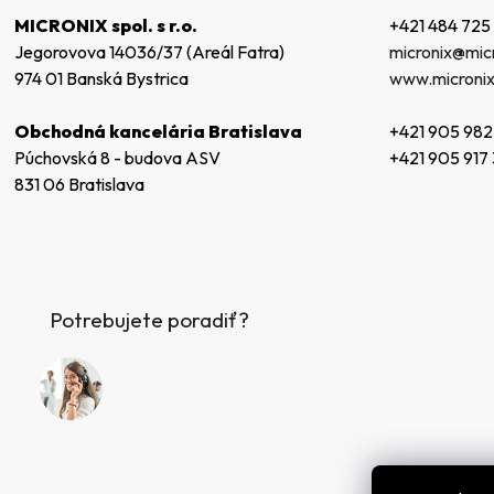
t
+421 484 725
MICRONIX spol. s r.o.
i
micronix@micr
Jegorovova 14036/37 (Areál Fatra)
e
www.micronix
974 01 Banská Bystrica
+421 905 982
Obchodná kancelária Bratislava
+421 905 917
Púchovská 8 - budova ASV
831 06 Bratislava
Potrebujete poradiť?