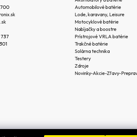
 700
Automobilové batérie
onix.sk
Lode, karavany, Leisure
.sk
Motocyklové batérie
Nabíjačky a boostre
 737
Prístrojové VRLA batérie
 301
Trakčné batérie
Solárna technika
Testery
Zdroje
Novinky-Akcie-Zľavy-Prepra