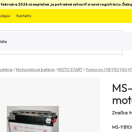
 februára 2026 sú neplatné, je potrebné vytvoriť si novú registráciu. Ďa
údajov
Kontakty
batérie
/
Motocyklové batérie
/
MOTO START
/
Yumicron (YB,Y50,Y60,HY
MS-
mot
Značka:
M
MS-YB10L