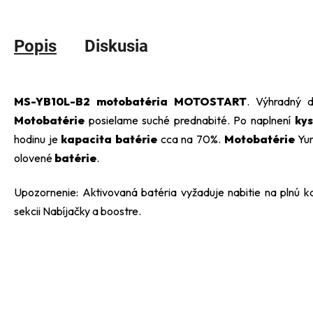
Popis
Diskusia
MS-YB10L-B2
motobatéria MOTOSTART
. Výhradný d
Motobatérie
posielame suché prednabité. Po naplnení
kys
hodinu je
kapacita batérie
cca na 70%.
Motobatérie
Yu
olovené
batérie
.
Upozornenie: Aktivovaná batéria vyžaduje nabitie na plnú ka
sekcii
Nabíjačky a boostre
.