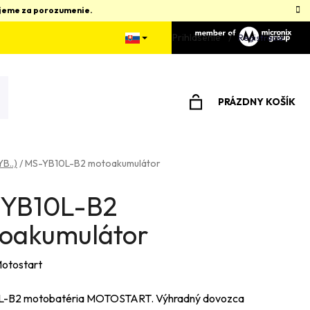
kujeme za porozumenie.
Prihlásenie
Registrácia
PRÁZDNY KOŠÍK
NÁKUPNÝ
KOŠÍK
B..)
/
MS-YB10L-B2 motoakumulátor
YB10L-B2
oakumulátor
otostart
-B2 motobatéria MOTOSTART. Výhradný dovozca