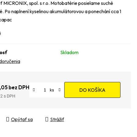
ť MICRONIX, spol. s r.o. Motobatérie posielame suché
é. Po naplnení kyselinou akumulátorovou a ponechání cca 1
 kapac
s
osť
Skladom
doručenia
,05 bez DPH
DO KOŠÍKA
12
tková cena:
Opýtať sa
Strážiť