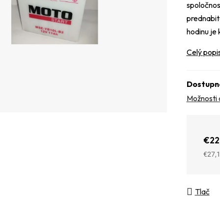
spoločnos
prednabit
hodinu je
Celý popi
Dostupn
Možnosti 
€22
€27,
Jedno
Tlač