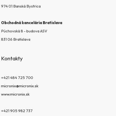
974 01 Banská Bystrica
Obchodná kancelária Bratislava
Púchovská 8 - budova ASV
831 06 Bratislava
Kontakty
+421 484 725 700
micronix@micronix.sk
www.micronix.sk
+421 905 982 737