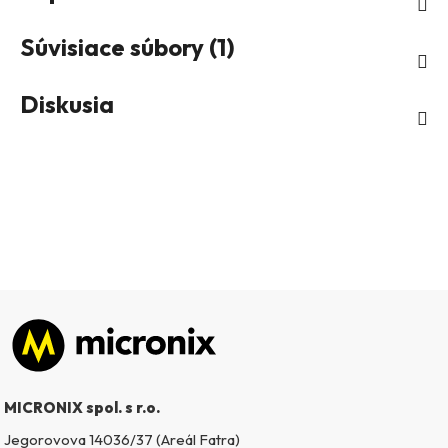
Súvisiace súbory (1)
Diskusia
Zápätie
MICRONIX spol. s r.o.
Jegorovova 14036/37 (Areál Fatra)