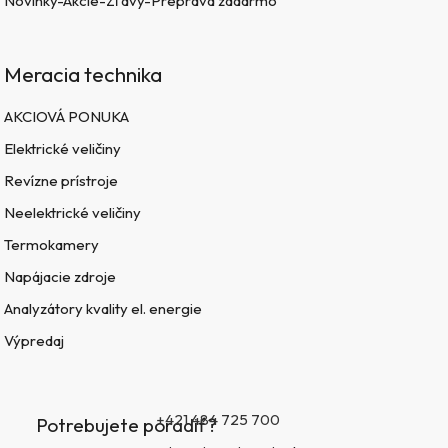
Novinky-Akcie-Zľavy-Preprava zadarmo
Meracia technika
AKCIOVÁ PONUKA
Elektrické veličiny
Revízne prístroje
Neelektrické veličiny
Termokamery
Napájacie zdroje
Analyzátory kvality el. energie
Výpredaj
+421 484 725 700
Potrebujete poradiť?