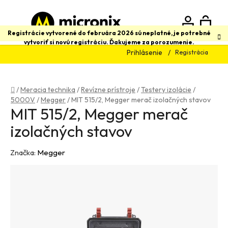
Prejsť
na
obsah
N
Hľadať
Registrácie vytvorené do februára 2026 sú neplatné, je potrebné
vytvoriť si novú registráciu. Ďakujeme za porozumenie.
Prihlásenie
Registrácia
K
Domov
/
Meracia technika
/
Revízne prístroje
/
Testery izolácie
/
5000V
/
Megger
/
MIT 515/2, Megger merač izolačných stavov
MIT 515/2, Megger merač
izolačných stavov
Značka:
Megger