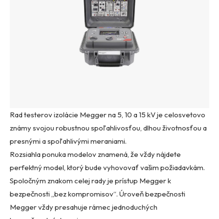
Rad testerov izolácie Megger na 5, 10 a 15 kV je celosvetovo
známy svojou robustnou spoľahlivosťou, dlhou životnosťou a
presnými a spoľahlivými meraniami.
Rozsiahla ponuka modelov znamená, že vždy nájdete
perfektný model, ktorý bude vyhovovať vašim požiadavkám.
Spoločným znakom celej rady je prístup Megger k
bezpečnosti „bez kompromisov“. Úroveň bezpečnosti
Megger vždy presahuje rámec jednoduchých