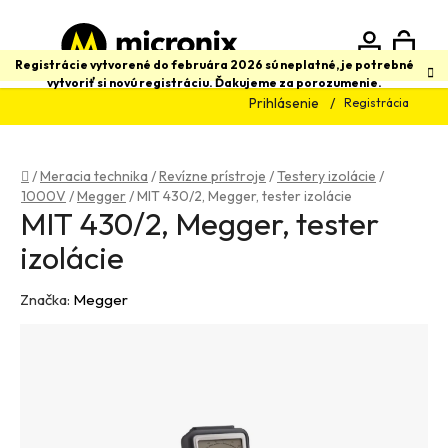
Prejsť
na
obsah
N
Hľadať
Registrácie vytvorené do februára 2026 sú neplatné, je potrebné
vytvoriť si novú registráciu. Ďakujeme za porozumenie.
Prihlásenie
Registrácia
K
Domov
/
Meracia technika
/
Revízne prístroje
/
Testery izolácie
/
1000V
/
Megger
/
MIT 430/2, Megger, tester izolácie
MIT 430/2, Megger, tester
izolácie
Značka:
Megger