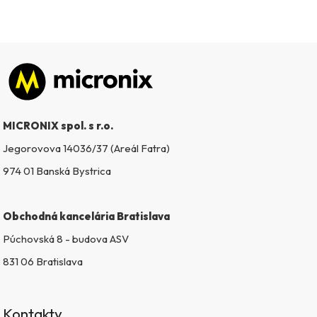
Zápätie
MICRONIX spol. s r.o.
Jegorovova 14036/37 (Areál Fatra)
974 01 Banská Bystrica
Obchodná kancelária Bratislava
Púchovská 8 - budova ASV
831 06 Bratislava
Kontakty