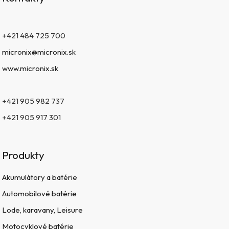
+421 484 725 700
micronix@micronix.sk
www.micronix.sk
+421 905 982 737
+421 905 917 301
Produkty
Akumulátory a batérie
Automobilové batérie
Lode, karavany, Leisure
Motocyklové batérie