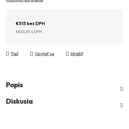
€515 bez DPH
€633,45
Jednotková cena:
Tlač
Opýtať sa
Strážiť
Popis
Diskusia