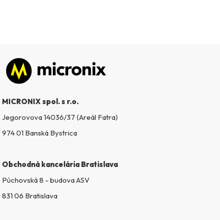
Zápätie
MICRONIX spol. s r.o.
Jegorovova 14036/37 (Areál Fatra)
974 01 Banská Bystrica
Obchodná kancelária Bratislava
Púchovská 8 - budova ASV
831 06 Bratislava