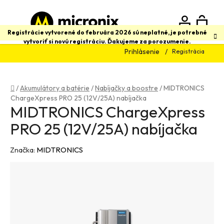
Prejsť
na
obsah
N
Hľadať
Registrácie vytvorené do februára 2026 sú neplatné, je potrebné
vytvoriť si novú registráciu. Ďakujeme za porozumenie.
Prihlásenie
Registrácia
K
Domov
/
Akumulátory a batérie
/
Nabíjačky a boostre
/
MIDTRONICS
ChargeXpress PRO 25 (12V/25A) nabíjačka
MIDTRONICS ChargeXpress
PRO 25 (12V/25A) nabíjačka
Značka:
MIDTRONICS