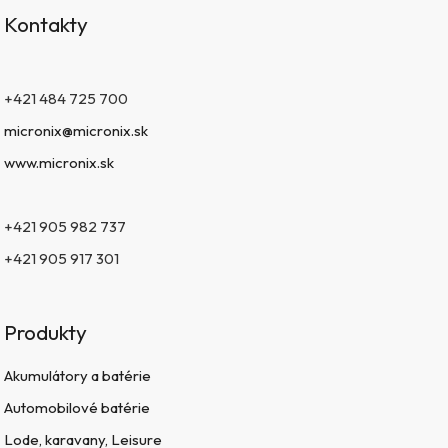
Kontakty
+421 484 725 700
micronix@micronix.sk
www.micronix.sk
+421 905 982 737
+421 905 917 301
Produkty
Akumulátory a batérie
Automobilové batérie
Lode, karavany, Leisure