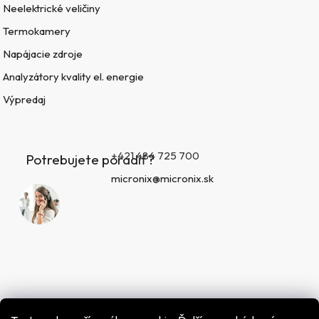
Neelektrické veličiny
Termokamery
Napájacie zdroje
Analyzátory kvality el. energie
Výpredaj
+421 484 725 700
Potrebujete poradiť?
micronix@micronix.sk