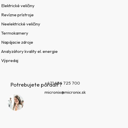
Elektrické veličiny
Revízne prístroje
Neelektrické veličiny
Termokamery
Napájacie zdroje
Analyzátory kvality el. energie
Výpredaj
+421 484 725 700
Potrebujete poradiť?
micronix@micronix.sk