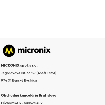
Zápätie
MICRONIX spol. s r.o.
Jegorovova 14036/37 (Areál Fatra)
974 01 Banská Bystrica
Obchodná kancelária Bratislava
Púchovská 8 - budova ASV