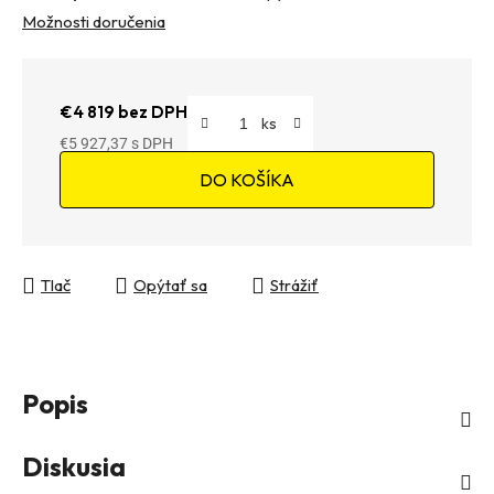
Možnosti doručenia
€4 819 bez DPH
€5 927,37
Jednotková cena:
DO KOŠÍKA
Tlač
Opýtať sa
Strážiť
Popis
Diskusia