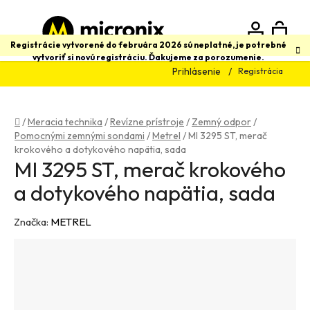
Prejsť
na
obsah
N
Hľadať
Registrácie vytvorené do februára 2026 sú neplatné, je potrebné
vytvoriť si novú registráciu. Ďakujeme za porozumenie.
Prihlásenie
Registrácia
K
Domov
/
Meracia technika
/
Revízne prístroje
/
Zemný odpor
/
Pomocnými zemnými sondami
/
Metrel
/
MI 3295 ST, merač
krokového a dotykového napätia, sada
MI 3295 ST, merač krokového
a dotykového napätia, sada
Značka:
METREL