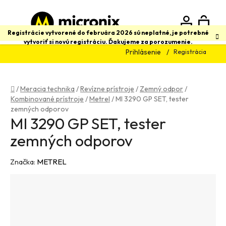
Prejsť
na
obsah
N
Hľadať
Registrácie vytvorené do februára 2026 sú neplatné, je potrebné
vytvoriť si novú registráciu. Ďakujeme za porozumenie.
Prihlásenie
Registrácia
K
Domov
/
Meracia technika
/
Revízne prístroje
/
Zemný odpor
/
Kombinované prístroje
/
Metrel
/
MI 3290 GP SET, tester
zemných odporov
MI 3290 GP SET, tester
zemných odporov
Značka:
METREL