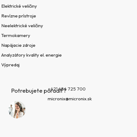
Elektrické veličiny
Revízne prístroje
Neelektrické veličiny
Termokamery
Napájacie zdroje
Analyzátory kvality el. energie
Výpredaj
+421 484 725 700
Potrebujete poradiť?
micronix@micronix.sk