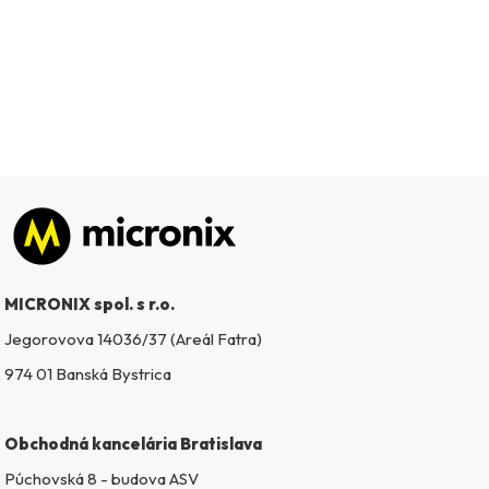
Zápätie
MICRONIX spol. s r.o.
Jegorovova 14036/37 (Areál Fatra)
974 01 Banská Bystrica
Obchodná kancelária Bratislava
Púchovská 8 - budova ASV