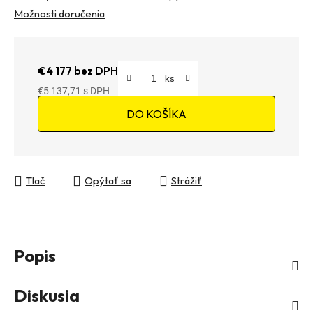
Možnosti doručenia
€4 177 bez DPH
€5 137,71
Jednotková cena:
DO KOŠÍKA
Tlač
Opýtať sa
Strážiť
Popis
Diskusia