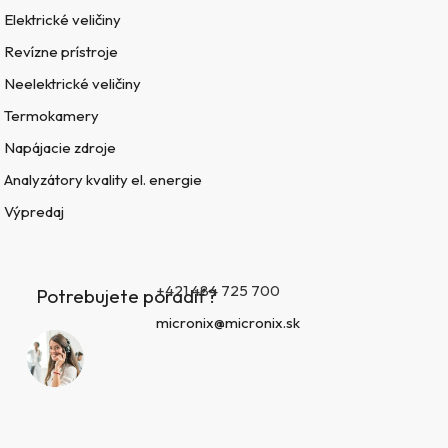
Elektrické veličiny
Revízne prístroje
Neelektrické veličiny
Termokamery
Napájacie zdroje
Analyzátory kvality el. energie
Výpredaj
+421 484 725 700
Potrebujete poradiť?
micronix@micronix.sk