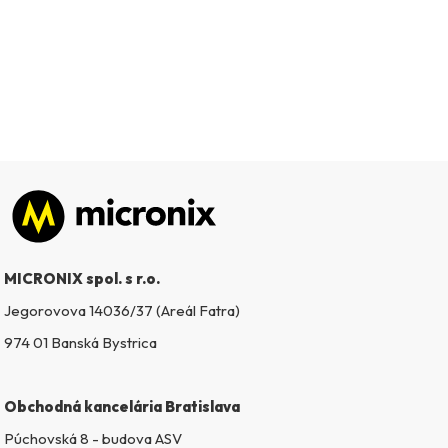
Zápätie
MICRONIX spol. s r.o.
Jegorovova 14036/37 (Areál Fatra)
974 01 Banská Bystrica
Obchodná kancelária Bratislava
Púchovská 8 - budova ASV