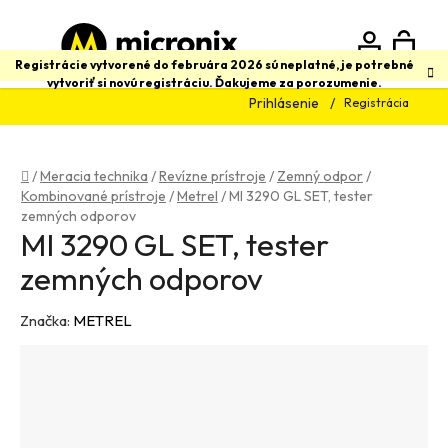
Prejsť
na
obsah
N
Hľadať
Registrácie vytvorené do februára 2026 sú neplatné, je potrebné
vytvoriť si novú registráciu. Ďakujeme za porozumenie.
Prihlásenie
Registrácia
K
Domov
/
Meracia technika
/
Revízne prístroje
/
Zemný odpor
/
Kombinované prístroje
/
Metrel
/
MI 3290 GL SET, tester
zemných odporov
MI 3290 GL SET, tester
zemných odporov
Značka:
METREL