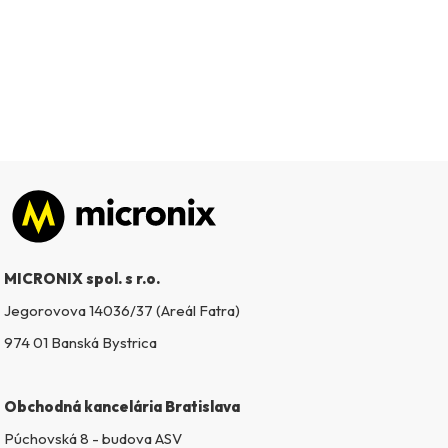
Zápätie
MICRONIX spol. s r.o.
Jegorovova 14036/37 (Areál Fatra)
974 01 Banská Bystrica
Obchodná kancelária Bratislava
Púchovská 8 - budova ASV