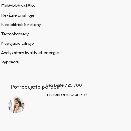
Elektrické veličiny
Revízne prístroje
Neelektrické veličiny
Termokamery
Napájacie zdroje
Analyzátory kvality el. energie
Výpredaj
+421 484 725 700
Potrebujete poradiť?
micronix@micronix.sk