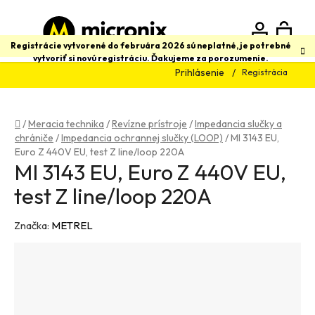
Prejsť
na
obsah
N
Hľadať
Registrácie vytvorené do februára 2026 sú neplatné, je potrebné
vytvoriť si novú registráciu. Ďakujeme za porozumenie.
Prihlásenie
Registrácia
K
Domov
/
Meracia technika
/
Revízne prístroje
/
Impedancia slučky a
chrániče
/
Impedancia ochrannej slučky (LOOP)
/
MI 3143 EU,
Euro Z 440V EU, test Z line/loop 220A
MI 3143 EU, Euro Z 440V EU,
test Z line/loop 220A
Značka:
METREL