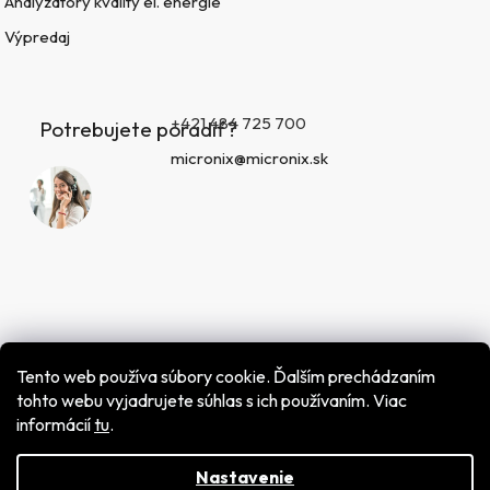
Analyzátory kvality el. energie
Výpredaj
+421 484 725 700
Potrebujete poradiť?
micronix@micronix.sk
Tento web používa súbory cookie. Ďalším prechádzaním
tohto webu vyjadrujete súhlas s ich používaním. Viac
informácií
tu
.
Vytvoril Shoptet
Copyright 2026
MICRONIX spol. s r.o.
. Všetky práva
vyhradené.
Nastavenie