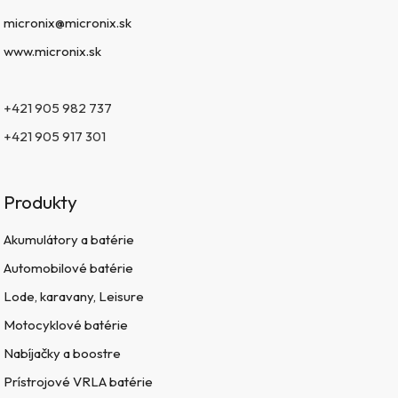
micronix@micronix.sk
www.micronix.sk
+421 905 982 737
+421 905 917 301
Produkty
Akumulátory a batérie
Automobilové batérie
Lode, karavany, Leisure
Motocyklové batérie
Nabíjačky a boostre
Prístrojové VRLA batérie