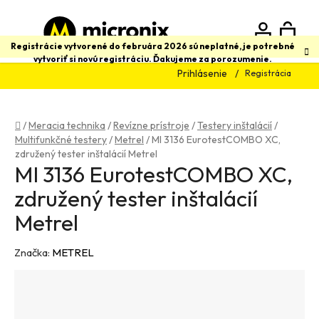
Prejsť
na
obsah
N
Hľadať
Registrácie vytvorené do februára 2026 sú neplatné, je potrebné
vytvoriť si novú registráciu. Ďakujeme za porozumenie.
Prihlásenie
Registrácia
K
Domov
/
Meracia technika
/
Revízne prístroje
/
Testery inštalácií
/
Multifunkčné testery
/
Metrel
/
MI 3136 EurotestCOMBO XC,
združený tester inštalácií Metrel
MI 3136 EurotestCOMBO XC,
združený tester inštalácií
Metrel
Značka:
METREL