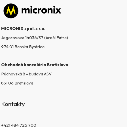
Zápätie
MICRONIX spol. s r.o.
Jegorovova 14036/37 (Areál Fatra)
974 01 Banská Bystrica
Obchodná kancelária Bratislava
Púchovská 8 - budova ASV
831 06 Bratislava
Kontakty
+421 484 725 700