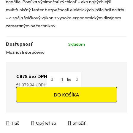
napätia. Ponúka výnimočnú rýchlosť – ako najrýchlejší
multifunkčný tester bezpečnosti elektrických inštalácií na trhu
– a spája špičkový výkon s vysoko ergonomickým dizajnom
zameraným na technikov.
Dostupnosť
Skladom
Možnosti doručenia
€878 bez DPH
€1 079,94
Jednotková cena:
DO KOŠÍKA
Tlač
Opýtať sa
Strážiť