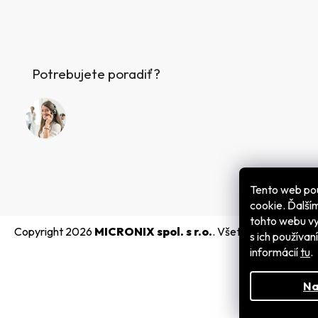
Potrebujete poradiť?
Tento web po
cookie. Ďalš
tohto webu vy
Copyright 2026
MICRONIX spol. s r.o.
. Všetky práva vyhra
s ich používan
informácií
tu
.
Na