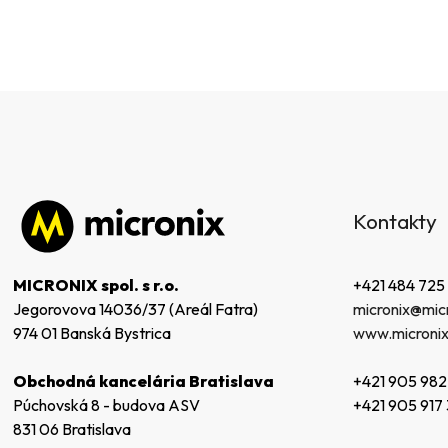
Z
á
Kontakty
p
ä
t
+421 484 725
MICRONIX spol. s r.o.
i
micronix@micr
Jegorovova 14036/37 (Areál Fatra)
e
www.micronix
974 01 Banská Bystrica
+421 905 982
Obchodná kancelária Bratislava
+421 905 917
Púchovská 8 - budova ASV
831 06 Bratislava