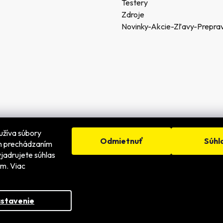
Testery
Zdroje
Novinky-Akcie-Zľavy-Prepra
užíva súbory
Odmietnuť
Súhl
ím prechádzaním
jadrujete súhlas
dené.
ím. Viac
stavenie