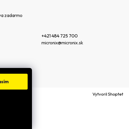
va zadarmo
+421 484 725 700
micronix@micronix.sk
asím
Vytvoril Shoptet