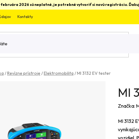
 februára 2026 sú neplatné, je potrebné vytvoriť si novú registráciu. Ďa
údajov
Kontakty
ka
/
Revízne prístroje
/
Elektromobilita
/
MI 3132 EV tester
MI 3
Značka:
M
MI 3132 EV
vynikajúc
vozidiel.