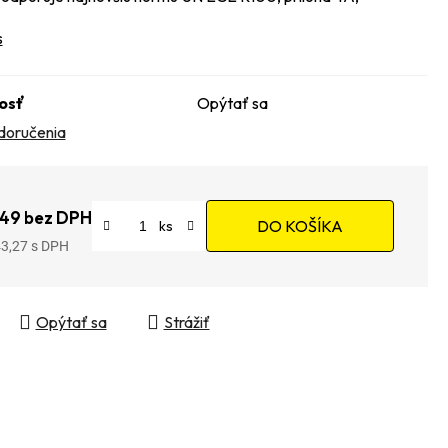
s
osť
Opýtať sa
doručenia
149 bez DPH
DO KOŠÍKA
43,27
tková cena:
Opýtať sa
Strážiť