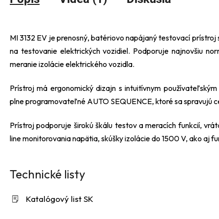
MI 3132 EV je prenosný, batériovo napájaný testovací prístroj 
na testovanie elektrických vozidiel. Podporuje najnovšiu n
meranie izolácie elektrického vozidla.
Prístroj má ergonomický dizajn s intuitívnym používateľský
plne programovateľné AUTO SEQUENCE, ktoré sa spravujú cez
Prístroj podporuje širokú škálu testov a meracích funkcií, 
line monitorovania napätia, skúšky izolácie do 1500 V, ako aj f
Technické listy
Katalógový list SK