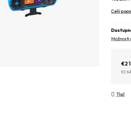
Celý popi
Dostupn
Možnosti 
€2 
€2 6
Jedno
Tlač