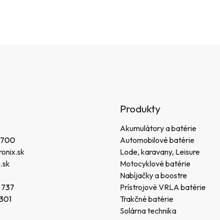
Produkty
Akumulátory a batérie
 700
Automobilové batérie
onix.sk
Lode, karavany, Leisure
.sk
Motocyklové batérie
Nabíjačky a boostre
 737
Prístrojové VRLA batérie
 301
Trakčné batérie
Solárna technika