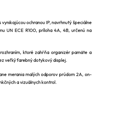
s vynikajúcou ochranou IP, navrhnutý špeciálne
ormu UN ECE R100, príloha 4A, 4B, určenú na
m rozhraním, ktoré zahŕňa organizér pamäte a
 veľký farebný dotykový displej.
vrátane merania malých odporov prúdom 2A, on-
unkčných a vizuálnych kontrol.