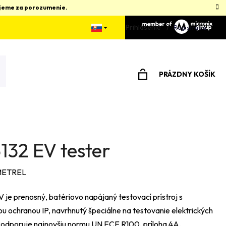
kujeme za porozumenie.
Prihlásenie
Registrácia
PRÁZDNY KOŠÍK
NÁKUPNÝ
KOŠÍK
132 EV tester
ETREL
 je prenosný, batériovo napájaný testovací prístroj s
ou ochranou IP, navrhnutý špeciálne na testovanie elektrických
 Podporuje najnovšiu normu UN ECE R100, príloha 4A,