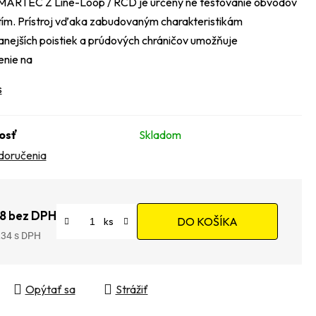
MARTEC Z Line-Loop / RCD je určený ne testovanie obvodov
ím. Prístroj vďaka zabudovaným charakteristikám
anejších poistiek a prúdových chráničov umožňuje
nie na
s
osť
Skladom
doručenia
8 bez DPH
DO KOŠÍKA
,34
tková cena:
Opýtať sa
Strážiť