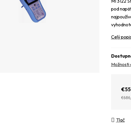
MI 3122 S
pod napät
najpoužív
vyhodnote
Celý popi
Dostupn
Možnosti 
€55
€686
Jedno
Tlač