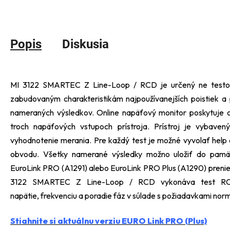
Popis
Diskusia
MI 3122 SMARTEC Z Line-Loop / RCD je určený ne testov
zabudovaným charakteristikám najpoužívanejších poistiek 
nameraných výsledkov. Online napäťový monitor poskytuje o
troch napäťových vstupoch prístroja. Prístroj je vybaven
vyhodnotenie merania. Pre každý test je možné vyvolať help ob
obvodu. Všetky namerané výsledky možno uložiť do pamä
EuroLink PRO (A1291) alebo EuroLink PRO Plus (A1290) prenies
3122 SMARTEC Z Line-Loop / RCD vykonáva test RCD
napätie, frekvenciu a poradie fáz v súlade s požiadavkami nor
Stiahnite si aktuálnu verziu EURO Link PRO (Plus)