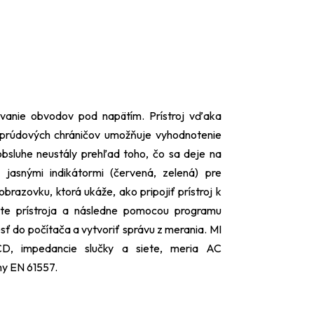
anie obvodov pod napätím. Prístroj vďaka
a prúdových chráničov umožňuje vyhodnotenie
bsluhe neustály prehľad toho, čo sa deje na
ý jasnými indikátormi (červená, zelená) pre
razovku, ktorá ukáže, ako pripojiť prístroj k
te prístroja a následne pomocou programu
ť do počítača a vytvoriť správu z merania. MI
, impedancie slučky a siete, meria AC
my EN 61557.