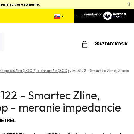
kujeme za porozumenie.
Prihlásenie
Registrácia
PRÁZDNY KOŠÍK
NÁKUPNÝ
KOŠÍK
roje slučka (LOOP) + chrániče (RCD)
/
MI 3122 - Smartec Zline, Zloop
122 - Smartec Zline,
op - meranie impedancie
ETREL