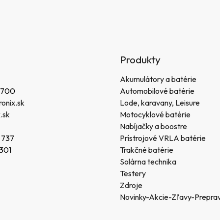
Produkty
Akumulátory a batérie
 700
Automobilové batérie
onix.sk
Lode, karavany, Leisure
.sk
Motocyklové batérie
Nabíjačky a boostre
 737
Prístrojové VRLA batérie
 301
Trakčné batérie
Solárna technika
Testery
Zdroje
Novinky-Akcie-Zľavy-Prepra