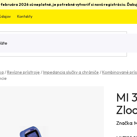
 februára 2026 sú neplatné, je potrebné vytvoriť si novú registráciu. Ďa
údajov
Kontakty
ka
/
Revízne prístroje
/
Impedancia slučky a chrániče
/
Kombinované príst
ncie
MI 3
Zlo
Značka:
M