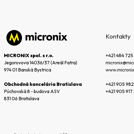
Z
á
Kontakty
p
ä
t
+421 484 725
MICRONIX spol. s r.o.
i
micronix@micr
Jegorovova 14036/37 (Areál Fatra)
e
www.micronix
974 01 Banská Bystrica
+421 905 982
Obchodná kancelária Bratislava
+421 905 917
Púchovská 8 - budova ASV
831 06 Bratislava