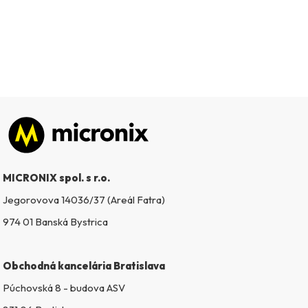
Zápätie
MICRONIX spol. s r.o.
Jegorovova 14036/37 (Areál Fatra)
974 01 Banská Bystrica
Obchodná kancelária Bratislava
Púchovská 8 - budova ASV