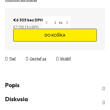
€6 305 bez DPH
€7 755,15
Jednotková cena:
DO KOŠÍKA
Tlač
Opýtať sa
Strážiť
Popis
Diskusia