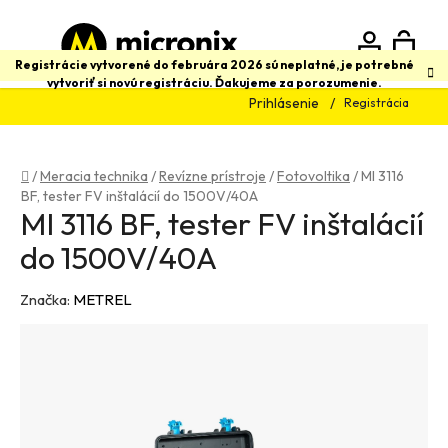
Prejsť
na
obsah
N
Hľadať
Registrácie vytvorené do februára 2026 sú neplatné, je potrebné
vytvoriť si novú registráciu. Ďakujeme za porozumenie.
Prihlásenie
Registrácia
K
Domov
/
Meracia technika
/
Revízne prístroje
/
Fotovoltika
/
MI 3116
BF, tester FV inštalácií do 1500V/40A
MI 3116 BF, tester FV inštalácií
do 1500V/40A
Značka:
METREL