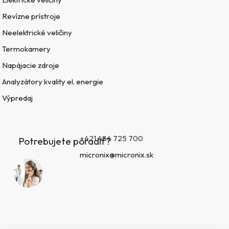
Revízne prístroje
Neelektrické veličiny
Termokamery
Napájacie zdroje
Analyzátory kvality el. energie
Výpredaj
+421 484 725 700
Potrebujete poradiť?
micronix@micronix.sk