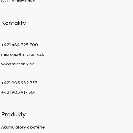
831 06 Bratislava
Kontakty
+421 484 725 700
micronix@micronix.sk
www.micronix.sk
+421 905 982 737
+421 905 917 301
Produkty
Akumulátory a batérie