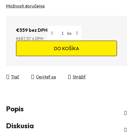
Možnosti doručenia
€559 bez DPH
€687,57
Jednotková cena:
DO KOŠÍKA
Tlač
Opýtať sa
Strážiť
Popis
Diskusia