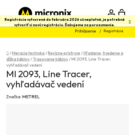
Prejsť
na
obsah
N
Hľadať
Registrácie vytvorené do februára 2026 sú neplatné, je potrebné
vytvoriť si novú registráciu. Ďakujeme za porozumenie.
Prihlásenie
Registrácia
K
Domov
/
Meracia technika
/
Revízne prístroje
/
Hľadanie, triedenie a
dĺžka káblov
/
Trasovanie káblov
/
MI 2093, Line Tracer,
vyhľadávač vedení
MI 2093, Line Tracer,
vyhľadávač vedení
Značka:
METREL