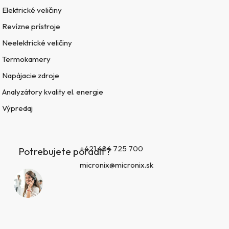
Elektrické veličiny
Revízne prístroje
Neelektrické veličiny
Termokamery
Napájacie zdroje
Analyzátory kvality el. energie
Výpredaj
+421 484 725 700
Potrebujete poradiť?
micronix@micronix.sk