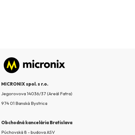
Zápätie
MICRONIX spol. s r.o.
Jegorovova 14036/37 (Areál Fatra)
974 01 Banská Bystrica
Obchodná kancelária Bratislava
Púchovská 8 - budova ASV