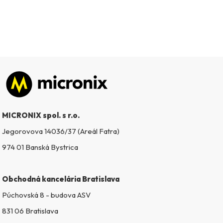
Zápätie
MICRONIX spol. s r.o.
Jegorovova 14036/37 (Areál Fatra)
974 01 Banská Bystrica
Obchodná kancelária Bratislava
Púchovská 8 - budova ASV
831 06 Bratislava