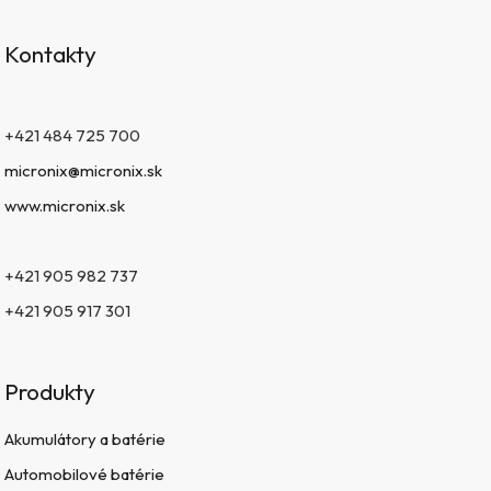
Kontakty
+421 484 725 700
micronix@micronix.sk
www.micronix.sk
+421 905 982 737
+421 905 917 301
Produkty
Akumulátory a batérie
Automobilové batérie