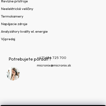
Revízne prístroje
Neelektrické veličiny
Termokamery
Napájacie zdroje
Analyzátory kvality el. energie
Výpredaj
+421 484 725 700
Potrebujete poradiť?
micronix@micronix.sk