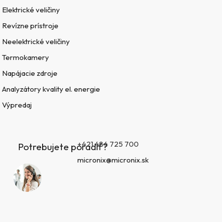
Elektrické veličiny
Revízne prístroje
Neelektrické veličiny
Termokamery
Napájacie zdroje
Analyzátory kvality el. energie
Výpredaj
+421 484 725 700
Potrebujete poradiť?
micronix@micronix.sk