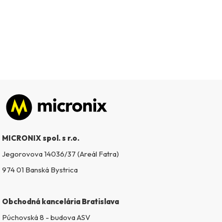
Zápätie
MICRONIX spol. s r.o.
Jegorovova 14036/37 (Areál Fatra)
974 01 Banská Bystrica
Obchodná kancelária Bratislava
Púchovská 8 - budova ASV