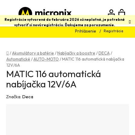
Prejsť
na
obsah
N
Hľadať
Registrácie vytvorené do februára 2026 sú neplatné, je potrebné
vytvoriť si novú registráciu. Ďakujeme za porozumenie.
Prihlásenie
Registrácia
K
Domov
/
Akumulátory a batérie
/
Nabíjačky a boostre
/
DECA
/
Automatické
/
AUTO-MOTO
/
MATIC 116 automatická nabíjačka
12V/6A
MATIC 116 automatická
nabíjačka 12V/6A
Značka:
Deca