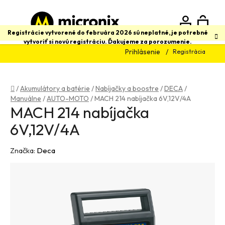
Prejsť
na
obsah
N
Hľadať
Registrácie vytvorené do februára 2026 sú neplatné, je potrebné
vytvoriť si novú registráciu. Ďakujeme za porozumenie.
Prihlásenie
Registrácia
K
Domov
/
Akumulátory a batérie
/
Nabíjačky a boostre
/
DECA
/
Manuálne
/
AUTO-MOTO
/
MACH 214 nabíjačka 6V,12V/4A
MACH 214 nabíjačka
6V,12V/4A
Značka:
Deca