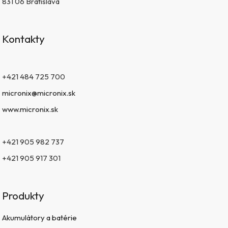
831 06 Bratislava
Kontakty
+421 484 725 700
micronix@micronix.sk
www.micronix.sk
+421 905 982 737
+421 905 917 301
Produkty
Akumulátory a batérie