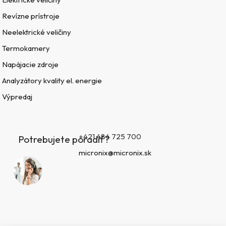
Revízne prístroje
Neelektrické veličiny
Termokamery
Napájacie zdroje
Analyzátory kvality el. energie
Výpredaj
+421 484 725 700
Potrebujete poradiť?
micronix@micronix.sk