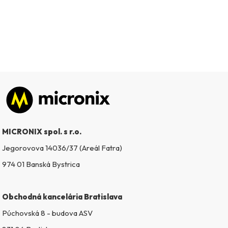
Zápätie
MICRONIX spol. s r.o.
Jegorovova 14036/37 (Areál Fatra)
974 01 Banská Bystrica
Obchodná kancelária Bratislava
Púchovská 8 - budova ASV