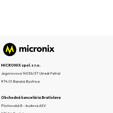
Zápätie
MICRONIX spol. s r.o.
Jegorovova 14036/37 (Areál Fatra)
974 01 Banská Bystrica
Obchodná kancelária Bratislava
Púchovská 8 - budova ASV