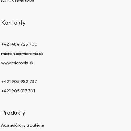
831 06 Bratislava
Kontakty
+421 484 725 700
micronix@micronix.sk
www.micronix.sk
+421 905 982 737
+421 905 917 301
Produkty
Akumulátory a batérie