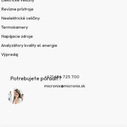
Revízne prístroje
Neelektrické veličiny
Termokamery
Napájacie zdroje
Analyzátory kvality el. energie
Výpredaj
+421 484 725 700
Potrebujete poradiť?
micronix@micronix.sk