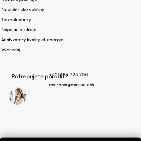
Neelektrické veličiny
Termokamery
Napájacie zdroje
Analyzátory kvality el. energie
Výpredaj
+421 484 725 700
Potrebujete poradiť?
micronix@micronix.sk