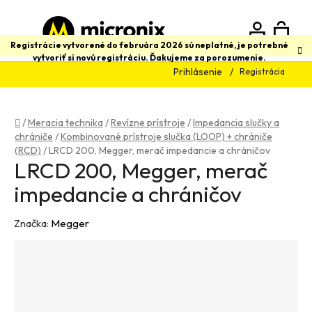
Prejsť
na
obsah
N
Hľadať
Registrácie vytvorené do februára 2026 sú neplatné, je potrebné
vytvoriť si novú registráciu. Ďakujeme za porozumenie.
Prihlásenie
Registrácia
K
Domov
/
Meracia technika
/
Revízne prístroje
/
Impedancia slučky a
chrániče
/
Kombinované prístroje slučka (LOOP) + chrániče
(RCD)
/
LRCD 200, Megger, merač impedancie a chráničov
LRCD 200, Megger, merač
impedancie a chráničov
Značka:
Megger