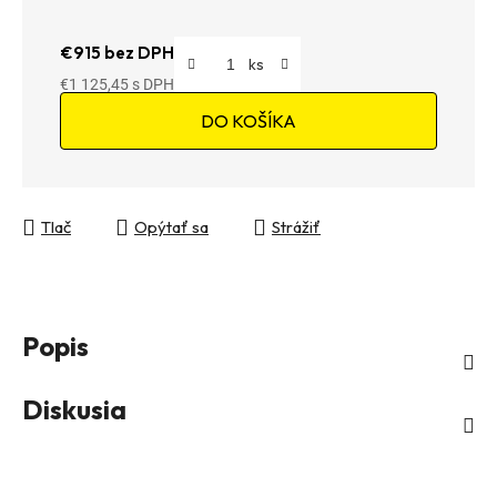
€915 bez DPH
€1 125,45
Jednotková cena:
DO KOŠÍKA
Tlač
Opýtať sa
Strážiť
Popis
Diskusia