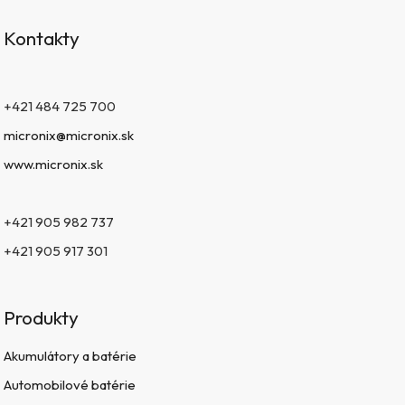
Kontakty
+421 484 725 700
micronix@micronix.sk
www.micronix.sk
+421 905 982 737
+421 905 917 301
Produkty
Akumulátory a batérie
Automobilové batérie