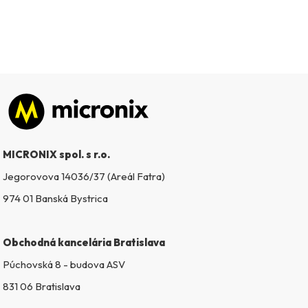
Zápätie
MICRONIX spol. s r.o.
Jegorovova 14036/37 (Areál Fatra)
974 01 Banská Bystrica
Obchodná kancelária Bratislava
Púchovská 8 - budova ASV
831 06 Bratislava