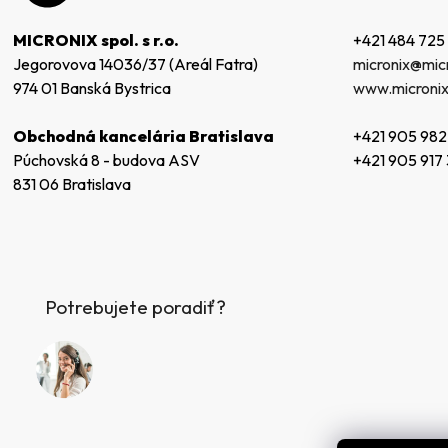
ä
t
+421 484 725
MICRONIX spol. s r.o.
i
micronix@micr
Jegorovova 14036/37 (Areál Fatra)
e
www.micronix
974 01 Banská Bystrica
+421 905 982
Obchodná kancelária Bratislava
+421 905 917
Púchovská 8 - budova ASV
831 06 Bratislava
Potrebujete poradiť?