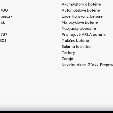
Akumulátory a batérie
 700
Automobilové batérie
onix.sk
Lode, karavany, Leisure
.sk
Motocyklové batérie
Nabíjačky a boostre
 737
Prístrojové VRLA batérie
 301
Trakčné batérie
Solárna technika
Testery
Zdroje
Novinky-Akcie-Zľavy-Prepra