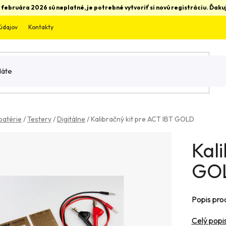
 februára 2026 sú neplatné, je potrebné vytvoriť si novú registráciu. Ďa
údajov
Kontakty
batérie
/
Testery
/
Digitálne
/
Kalibračný kit pre ACT IBT GOLD
Kali
GO
Popis pro
Celý popi