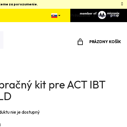
kujeme za porozumenie.
Prihlásenie
Registrácia
PRÁZDNY KOŠÍK
NÁKUPNÝ
KOŠÍK
bračný kit pre ACT IBT
LD
duktu nie je dostupný
s