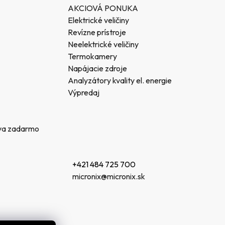
AKCIOVÁ PONUKA
Elektrické veličiny
Revízne prístroje
Neelektrické veličiny
Termokamery
Napájacie zdroje
Analyzátory kvality el. energie
Výpredaj
va zadarmo
+421 484 725 700
micronix@micronix.sk