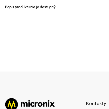
Popis produktu nie je dostupný
Z
á
Kontakty
p