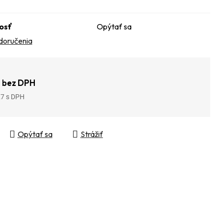
osť
Opýtať sa
doručenia
 bez DPH
27
tková cena:
Opýtať sa
Strážiť