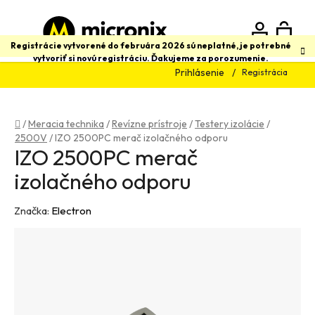
Prejsť
na
obsah
N
Hľadať
Registrácie vytvorené do februára 2026 sú neplatné, je potrebné
vytvoriť si novú registráciu. Ďakujeme za porozumenie.
Prihlásenie
Registrácia
K
Domov
/
Meracia technika
/
Revízne prístroje
/
Testery izolácie
/
2500V
/
IZO 2500PC merač izolačného odporu
IZO 2500PC merač
izolačného odporu
Značka:
Electron