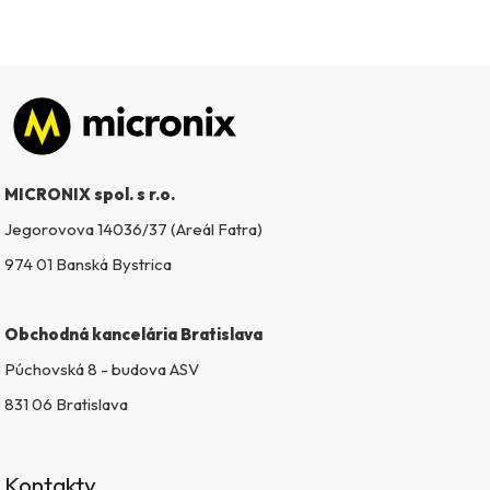
Zápätie
MICRONIX spol. s r.o.
Jegorovova 14036/37 (Areál Fatra)
974 01 Banská Bystrica
Obchodná kancelária Bratislava
Púchovská 8 - budova ASV
831 06 Bratislava
Kontakty