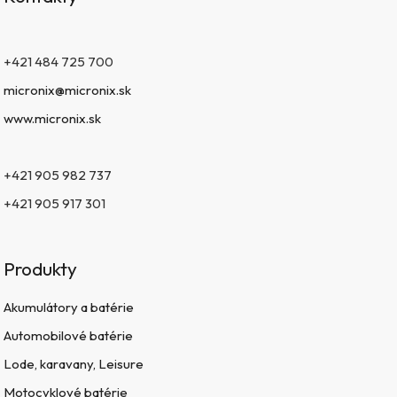
+421 484 725 700
micronix@micronix.sk
www.micronix.sk
+421 905 982 737
+421 905 917 301
Produkty
Akumulátory a batérie
Automobilové batérie
Lode, karavany, Leisure
Motocyklové batérie