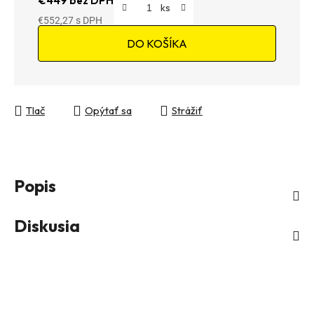
€449 bez DPH
€552,27
Jednotková cena:
DO KOŠÍKA
Tlač
Opýtať sa
Strážiť
Popis
Diskusia