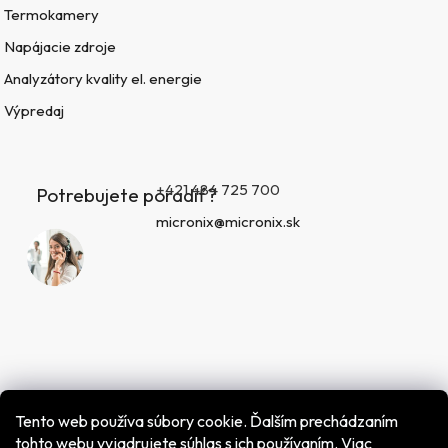
Termokamery
Napájacie zdroje
Analyzátory kvality el. energie
Výpredaj
+421 484 725 700
Potrebujete poradiť?
micronix@micronix.sk
Tento web používa súbory cookie. Ďalším prechádzaním
tohto webu vyjadrujete súhlas s ich používaním. Viac