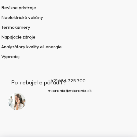
Revízne prístroje
Neelektrické veličiny
Termokamery
Napájacie zdroje
Analyzátory kvality el. energie
Výpredaj
+421 484 725 700
Potrebujete poradiť?
micronix@micronix.sk