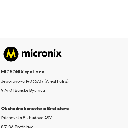
Zápätie
MICRONIX spol. s r.o.
Jegorovova 14036/37 (Areál Fatra)
974 01 Banská Bystrica
Obchodná kancelária Bratislava
Púchovská 8 - budova ASV
831 06 Bratislava