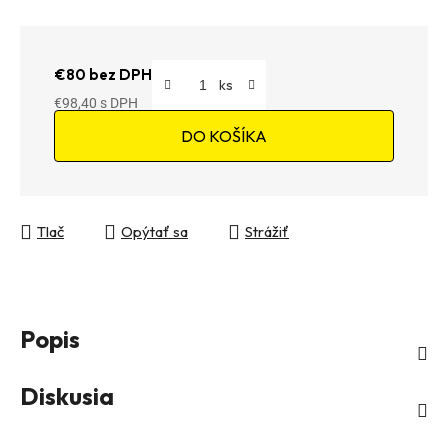
€80 bez DPH
€98,40
Jednotková cena:
DO KOŠÍKA
Tlač
Opýtať sa
Strážiť
Popis
Diskusia