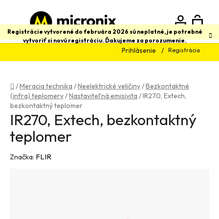
Prejsť
na
obsah
N
Hľadať
Registrácie vytvorené do februára 2026 sú neplatné, je potrebné
vytvoriť si novú registráciu. Ďakujeme za porozumenie.
Prihlásenie
Registrácia
K
Domov
/
Meracia technika
/
Neelektrické veličiny
/
Bezkontaktné
(infra) teplomery
/
Nastaviteľná emisivita
/
IR270, Extech,
bezkontaktný teplomer
IR270, Extech, bezkontaktný
teplomer
Značka:
FLIR