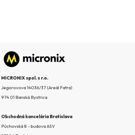
Zápätie
MICRONIX spol. s r.o.
Jegorovova 14036/37 (Areál Fatra)
974 01 Banská Bystrica
Obchodná kancelária Bratislava
Púchovská 8 - budova ASV