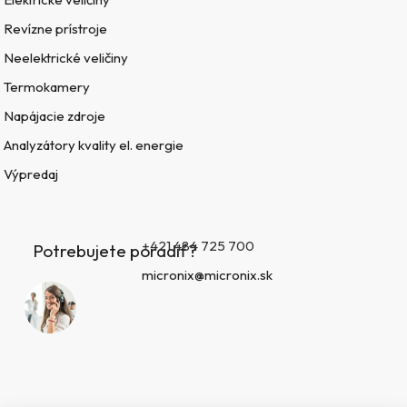
Revízne prístroje
Neelektrické veličiny
Termokamery
Napájacie zdroje
Analyzátory kvality el. energie
Výpredaj
+421 484 725 700
Potrebujete poradiť?
micronix@micronix.sk