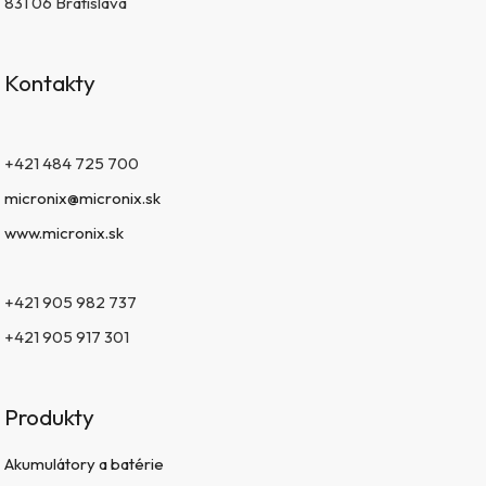
831 06 Bratislava
Kontakty
+421 484 725 700
micronix@micronix.sk
www.micronix.sk
+421 905 982 737
+421 905 917 301
Produkty
Akumulátory a batérie