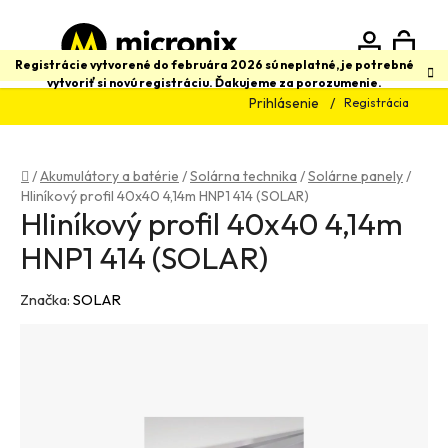
Prejsť
na
obsah
N
Hľadať
Registrácie vytvorené do februára 2026 sú neplatné, je potrebné
vytvoriť si novú registráciu. Ďakujeme za porozumenie.
Prihlásenie
Registrácia
K
Domov
/
Akumulátory a batérie
/
Solárna technika
/
Solárne panely
/
Hliníkový profil 40x40 4,14m HNP1 414 (SOLAR)
Hliníkový profil 40x40 4,14m
HNP1 414 (SOLAR)
Značka:
SOLAR