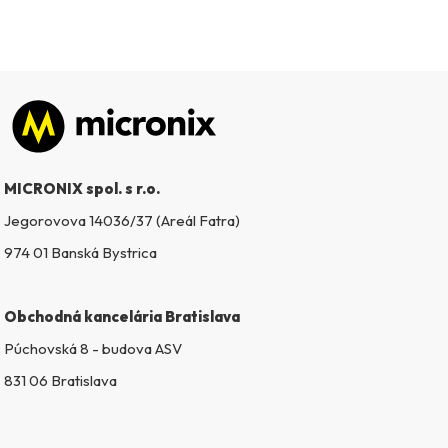
Zápätie
MICRONIX spol. s r.o.
Jegorovova 14036/37 (Areál Fatra)
974 01 Banská Bystrica
Obchodná kancelária Bratislava
Púchovská 8 - budova ASV
831 06 Bratislava