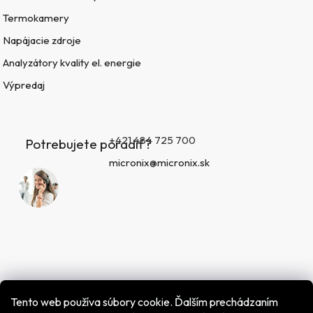
Termokamery
Napájacie zdroje
Analyzátory kvality el. energie
Výpredaj
+421 484 725 700
Potrebujete poradiť?
micronix@micronix.sk
Tento web používa súbory cookie. Ďalším prechádzaním