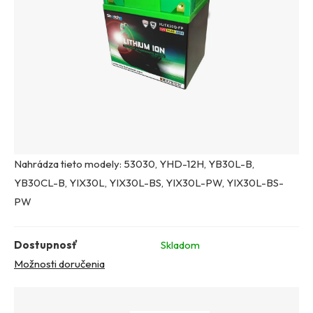
Nahrádza tieto modely: 53030, YHD-12H, YB30L-B,
YB30CL-B, YIX30L, YIX30L-BS, YIX30L-PW, YIX30L-BS-
PW
Dostupnosť
Skladom
Možnosti doručenia