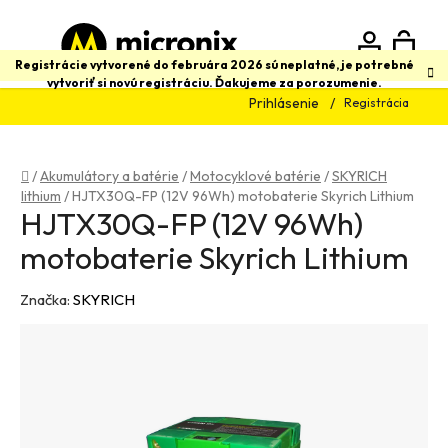
Prejsť
na
obsah
N
Hľadať
Registrácie vytvorené do februára 2026 sú neplatné, je potrebné
vytvoriť si novú registráciu. Ďakujeme za porozumenie.
Prihlásenie
Registrácia
K
Domov
/
Akumulátory a batérie
/
Motocyklové batérie
/
SKYRICH
lithium
/
HJTX30Q-FP (12V 96Wh) motobaterie Skyrich Lithium
HJTX30Q-FP (12V 96Wh)
motobaterie Skyrich Lithium
Značka:
SKYRICH