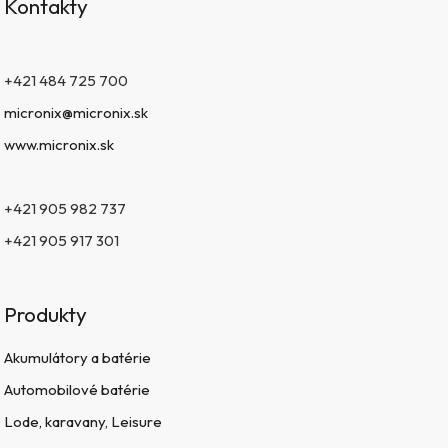
Kontakty
+421 484 725 700
micronix@micronix.sk
www.micronix.sk
+421 905 982 737
+421 905 917 301
Produkty
Akumulátory a batérie
Automobilové batérie
Lode, karavany, Leisure