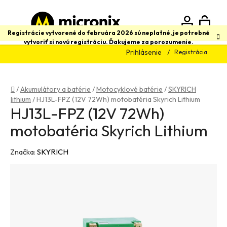
Prejsť
na
obsah
N
Hľadať
Registrácie vytvorené do februára 2026 sú neplatné, je potrebné
vytvoriť si novú registráciu. Ďakujeme za porozumenie.
Prihlásenie
Registrácia
K
Domov
/
Akumulátory a batérie
/
Motocyklové batérie
/
SKYRICH
lithium
/
HJ13L-FPZ (12V 72Wh) motobatéria Skyrich Lithium
HJ13L-FPZ (12V 72Wh)
motobatéria Skyrich Lithium
Značka:
SKYRICH