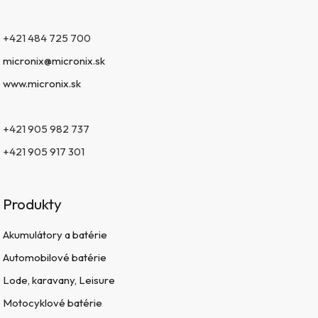
+421 484 725 700
micronix@micronix.sk
www.micronix.sk
+421 905 982 737
+421 905 917 301
Produkty
Akumulátory a batérie
Automobilové batérie
Lode, karavany, Leisure
Motocyklové batérie