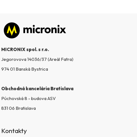
Zápätie
MICRONIX spol. s r.o.
Jegorovova 14036/37 (Areál Fatra)
974 01 Banská Bystrica
Obchodná kancelária Bratislava
Púchovská 8 - budova ASV
831 06 Bratislava
Kontakty