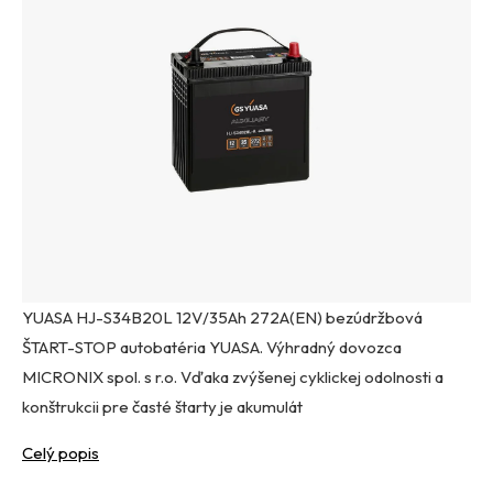
YUASA HJ-S34B20L 12V/35Ah 272A(EN) bezúdržbová
ŠTART-STOP autobatéria YUASA. Výhradný dovozca
MICRONIX spol. s r.o. Vďaka zvýšenej cyklickej odolnosti a
konštrukcii pre časté štarty je akumulát
Celý popis