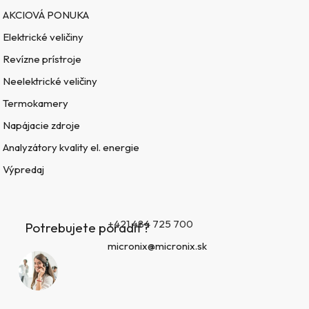
AKCIOVÁ PONUKA
Elektrické veličiny
Revízne prístroje
Neelektrické veličiny
Termokamery
Napájacie zdroje
Analyzátory kvality el. energie
Výpredaj
+421 484 725 700
Potrebujete poradiť?
micronix@micronix.sk