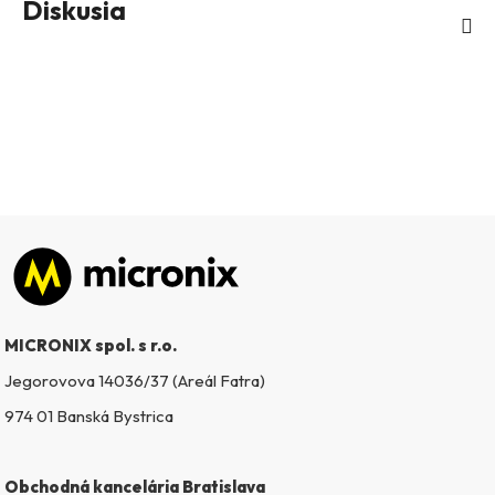
Diskusia
Zápätie
MICRONIX spol. s r.o.
Jegorovova 14036/37 (Areál Fatra)
974 01 Banská Bystrica
Obchodná kancelária Bratislava