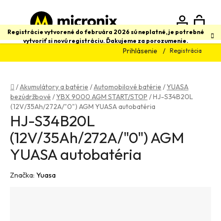
Prejsť
na
obsah
N
Hľadať
Registrácie vytvorené do februára 2026 sú neplatné, je potrebné
vytvoriť si novú registráciu. Ďakujeme za porozumenie.
Prihlásenie
Registrácia
K
Domov
/
Akumulátory a batérie
/
Automobilové batérie
/
YUASA
bezúdržbové
/
YBX 9000 AGM START/STOP
/
HJ-S34B20L
(12V/35Ah/272A/"0") AGM YUASA autobatéria
HJ-S34B20L
(12V/35Ah/272A/"0") AGM
YUASA autobatéria
Značka:
Yuasa