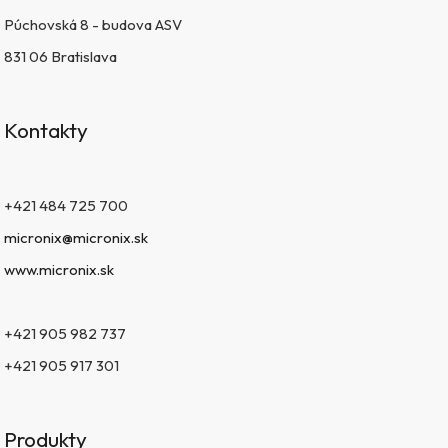
Púchovská 8 - budova ASV
831 06 Bratislava
Kontakty
+421 484 725 700
micronix@micronix.sk
www.micronix.sk
+421 905 982 737
+421 905 917 301
Produkty