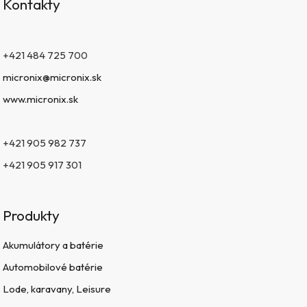
Kontakty
+421 484 725 700
micronix@micronix.sk
www.micronix.sk
+421 905 982 737
+421 905 917 301
Produkty
Akumulátory a batérie
Automobilové batérie
Lode, karavany, Leisure