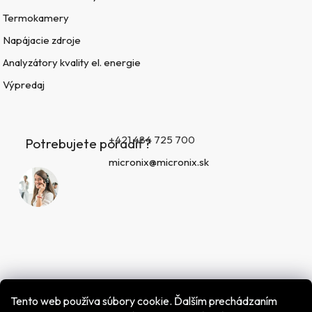
Termokamery
Napájacie zdroje
Analyzátory kvality el. energie
Výpredaj
+421 484 725 700
Potrebujete poradiť?
micronix@micronix.sk
Tento web používa súbory cookie. Ďalším prechádzaním