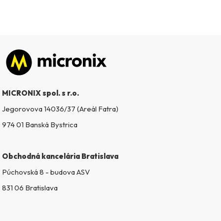
Zápätie
MICRONIX spol. s r.o.
Jegorovova 14036/37 (Areál Fatra)
974 01 Banská Bystrica
Obchodná kancelária Bratislava
Púchovská 8 - budova ASV
831 06 Bratislava