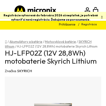
Prejsť
na
obsah
N
Hľadať
Registrácie vytvorené do februára 2026 sú neplatné, je potrebné
vytvoriť si novú registráciu. Ďakujeme za porozumenie.
Prihlásenie
Registrácia
K
Domov
/
Akumulátory a batérie
/
Motocyklové batérie
/
SKYRICH
lithium
/
HJ-LFP02Z (12V 28,8Wh) motobaterie Skyrich Lithium
HJ-LFP02Z (12V 28,8Wh)
motobaterie Skyrich Lithium
Značka:
SKYRICH