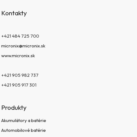
Kontakty
+421 484 725 700
micronix@micronix.sk
www.micronix.sk
+421 905 982 737
+421 905 917 301
Produkty
Akumulátory a batérie
Automobilové batérie