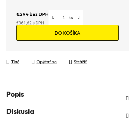
€294 bez DPH
€361,62
Jednotková cena:
DO KOŠÍKA
Tlač
Opýtať sa
Strážiť
Popis
Diskusia