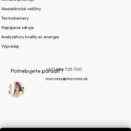
Neelektrické veličiny
Termokamery
Napájacie zdroje
Analyzátory kvality el. energie
Výpredaj
+421 484 725 700
Potrebujete poradiť?
micronix@micronix.sk