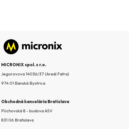
Zápätie
MICRONIX spol. s r.o.
Jegorovova 14036/37 (Areál Fatra)
974 01 Banská Bystrica
Obchodná kancelária Bratislava
Púchovská 8 - budova ASV
831 06 Bratislava