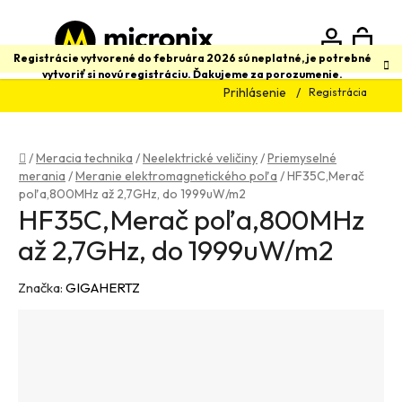
Prejsť
na
obsah
N
Hľadať
Registrácie vytvorené do februára 2026 sú neplatné, je potrebné
vytvoriť si novú registráciu. Ďakujeme za porozumenie.
Prihlásenie
Registrácia
K
Domov
/
Meracia technika
/
Neelektrické veličiny
/
Priemyselné
merania
/
Meranie elektromagnetického poľa
/
HF35C,Merač
poľa,800MHz až 2,7GHz, do 1999uW/m2
HF35C,Merač poľa,800MHz
až 2,7GHz, do 1999uW/m2
Značka:
GIGAHERTZ