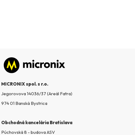
Zápätie
MICRONIX spol. s r.o.
Jegorovova 14036/37 (Areál Fatra)
974 01 Banská Bystrica
Obchodná kancelária Bratislava
Púchovská 8 - budova ASV