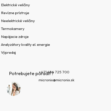
Elektrické veličiny
Revízne prístroje
Neelektrické veličiny
Termokamery
Napájacie zdroje
Analyzátory kvality el. energie
Výpredaj
+421 484 725 700
Potrebujete poradiť?
micronix@micronix.sk