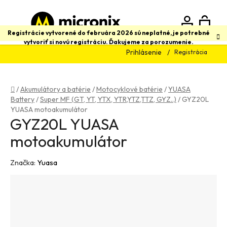
Prejsť
na
obsah
N
Hľadať
Registrácie vytvorené do februára 2026 sú neplatné, je potrebné
vytvoriť si novú registráciu. Ďakujeme za porozumenie.
Prihlásenie
Registrácia
K
Domov
/
Akumulátory a batérie
/
Motocyklové batérie
/
YUASA
Battery
/
Super MF (GT, YT, YTX, YTR,YTZ,TTZ, GYZ..)
/
GYZ20L
YUASA motoakumulátor
GYZ20L YUASA
motoakumulátor
Značka:
Yuasa