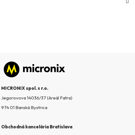
Zápätie
MICRONIX spol. s r.o.
Jegorovova 14036/37 (Areál Fatra)
974 01 Banská Bystrica
Obchodná kancelária Bratislava