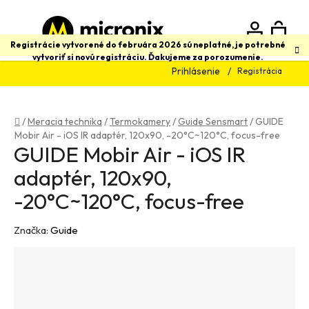
Prejsť
na
obsah
N
Hľadať
Registrácie vytvorené do februára 2026 sú neplatné, je potrebné
vytvoriť si novú registráciu. Ďakujeme za porozumenie.
Prihlásenie
Registrácia
K
Domov
/
Meracia technika
/
Termokamery
/
Guide Sensmart
/
GUIDE
Mobir Air - iOS IR adaptér, 120x90, -20°C~120°C, focus-free
GUIDE Mobir Air - iOS IR
adaptér, 120x90,
-20°C~120°C, focus-free
Značka:
Guide