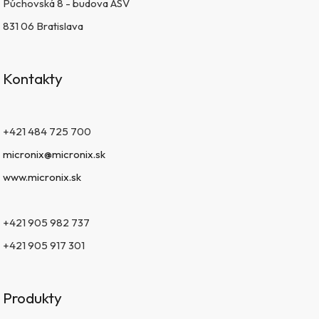
Púchovská 8 - budova ASV
831 06 Bratislava
Kontakty
+421 484 725 700
micronix@micronix.sk
www.micronix.sk
+421 905 982 737
+421 905 917 301
Produkty