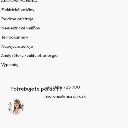
AKCIOVÁ PONUKA
Elektrické veličiny
Revízne prístroje
Neelektrické veličiny
Termokamery
Napájacie zdroje
Analyzátory kvality el. energie
Výpredaj
+421 484 725 700
Potrebujete poradiť?
micronix@micronix.sk