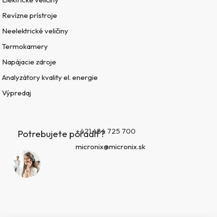
Revízne prístroje
Neelektrické veličiny
Termokamery
Napájacie zdroje
Analyzátory kvality el. energie
Výpredaj
+421 484 725 700
Potrebujete poradiť?
micronix@micronix.sk