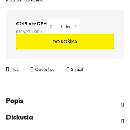
€249 bez DPH
€306,27
Jednotková cena:
DO KOŠÍKA
Tlač
Opýtať sa
Strážiť
Popis
Diskusia