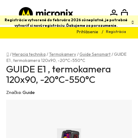
Prejsť
na
obsah
N
Hľadať
Registrácie vytvorené do februára 2026 sú neplatné, je potrebné
vytvoriť si novú registráciu. Ďakujeme za porozumenie.
Prihlásenie
Registrácia
K
Domov
/
Meracia technika
/
Termokamery
/
Guide Sensmart
/
GUIDE
E1 , termokamera 120x90, -20°C-550°C
GUIDE E1 , termokamera
120x90, -20°C-550°C
Značka:
Guide