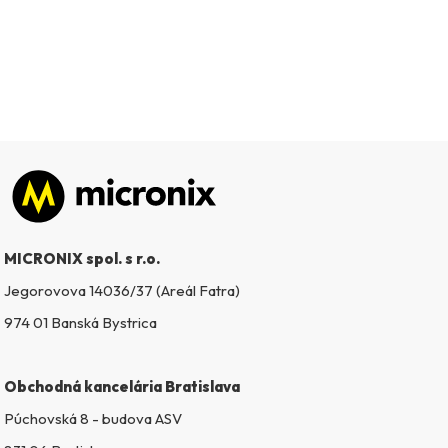
Zápätie
MICRONIX spol. s r.o.
Jegorovova 14036/37 (Areál Fatra)
974 01 Banská Bystrica
Obchodná kancelária Bratislava
Púchovská 8 - budova ASV