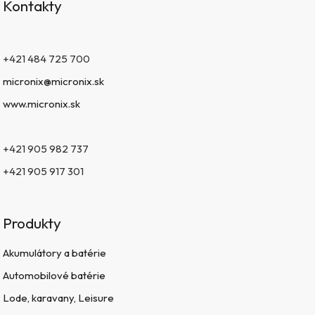
Kontakty
+421 484 725 700
micronix@micronix.sk
www.micronix.sk
+421 905 982 737
+421 905 917 301
Produkty
Akumulátory a batérie
Automobilové batérie
Lode, karavany, Leisure