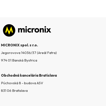
Zápätie
MICRONIX spol. s r.o.
Jegorovova 14036/37 (Areál Fatra)
974 01 Banská Bystrica
Obchodná kancelária Bratislava
Púchovská 8 - budova ASV
831 06 Bratislava