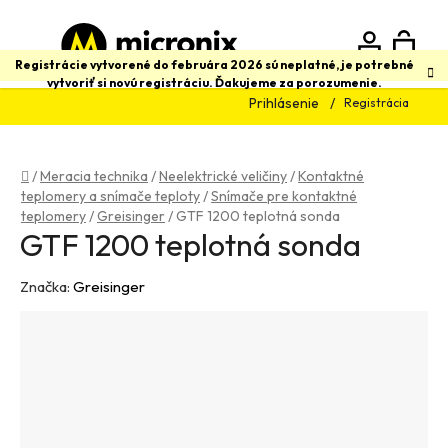
Prejsť
na
obsah
N
Hľadať
Registrácie vytvorené do februára 2026 sú neplatné, je potrebné
vytvoriť si novú registráciu. Ďakujeme za porozumenie.
Prihlásenie
Registrácia
K
Domov
/
Meracia technika
/
Neelektrické veličiny
/
Kontaktné
teplomery a snímače teploty
/
Snímače pre kontaktné
teplomery
/
Greisinger
/
GTF 1200 teplotná sonda
GTF 1200 teplotná sonda
Značka:
Greisinger